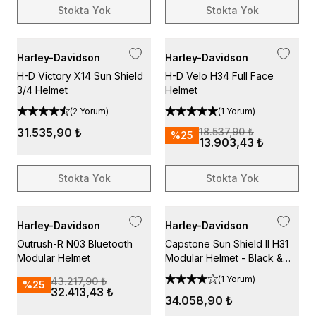
Stokta Yok
Stokta Yok
Harley-Davidson
Harley-Davidson
H-D Victory X14 Sun Shield
H-D Velo H34 Full Face
3/4 Helmet
Helmet
(
2 Yorum
)
(
1 Yorum
)
31.535,90 ₺
18.537,90 ₺
%
25
13.903,43 ₺
Stokta Yok
Stokta Yok
Harley-Davidson
Harley-Davidson
Outrush-R N03 Bluetooth
Capstone Sun Shield II H31
Modular Helmet
Modular Helmet - Black &
Orange
(
1 Yorum
)
43.217,90 ₺
%
25
32.413,43 ₺
34.058,90 ₺