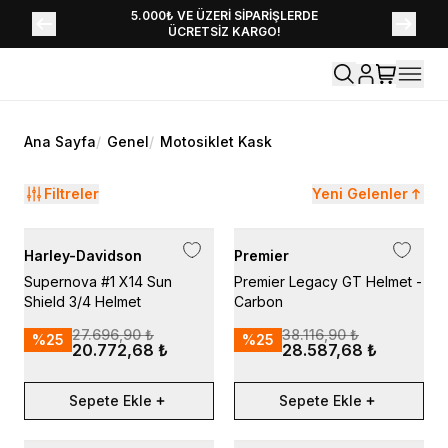
YENİ SEZON KOLEKSİYONU EKLENDİ,
5.000₺ VE ÜZERİ SİPARİŞLERDE
ÜCRETSİZ KARGO!
HEMEN KEŞFET!
Ana Sayfa
/
Genel
/
Motosiklet Kask
Filtreler
Yeni Gelenler
Harley-Davidson
Premier
Supernova #1 X14 Sun
Premier Legacy GT Helmet -
Shield 3/4 Helmet
Carbon
27.696,90 ₺
38.116,90 ₺
%
25
%
25
20.772,68 ₺
28.587,68 ₺
Sepete Ekle
Sepete Ekle