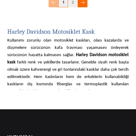
1
2
Harley Davidson Motosiklet Kask
Kullanımı zorunlu olan motosiklet kaskları, olası kazalarda ve
düşmelere sürücünün kafa travması yaşamasını önleyerek
sürücünün hayatta kalmasını sağlar.
Harley Davidson motosiklet
kask
farklı renk ve şekillerde tasarlanır. Genelde siyah renk başta
olmak üzere kahverengi ve gri tonlarındaki kasklar daha çok tercih
edilmektedir. Hem kadınların hem de erkeklerin kullanabildiği
kaskların dış kısmında fiberglas ve termoplastik kullanılan
motosiklet kaskları yarım açık şekillerde tasarlanır.
Darbelere ve çizilmelere karşı dayanıklı olan kasklar uzun süre
kullanım sağlar.
Motosiklet kaskı
modellerinin ön kısımlarında yer
alan ve sürücünün etrafı görmeyi sağlayan cam güneş gözlüğü gibi
gözü güneşe karşı koruyarak sürücünün görüş alanını arttırır.
Kaskların rahatlıkla kullanılması için kaskların içinde yüzü acıtmayan