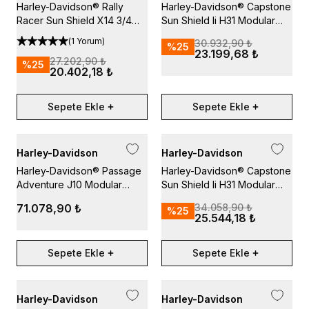
Harley-Davidson® Rally
Harley-Davidson® Capstone
Racer Sun Shield X14 3/4
Sun Shield Ii H31 Modular
Helmet
Helmet
(
1 Yorum
)
30.932,90 ₺
%
25
23.199,68 ₺
27.202,90 ₺
%
25
20.402,18 ₺
Sepete Ekle
Sepete Ekle
Harley-Davidson
Harley-Davidson
Harley-Davidson® Passage
Harley-Davidson® Capstone
Adventure J10 Modular
Sun Shield Ii H31 Modular
Helmet
Helmet - Gauntlet Grey
71.078,90 ₺
34.058,90 ₺
%
25
25.544,18 ₺
Sepete Ekle
Sepete Ekle
Harley-Davidson
Harley-Davidson