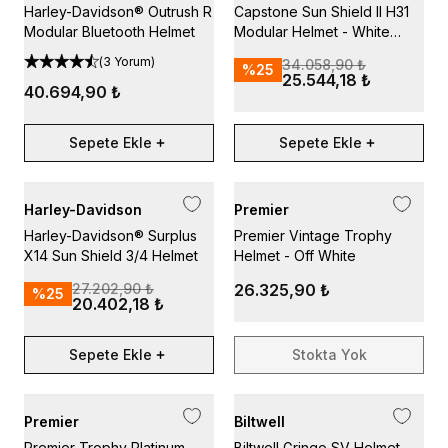
Harley-Davidson® Outrush R
Capstone Sun Shield II H31
Modular Bluetooth Helmet
Modular Helmet - White
Sand Pearl Gloss
(
3 Yorum
)
34.058,90 ₺
%
25
25.544,18 ₺
40.694,90 ₺
Sepete Ekle
Sepete Ekle
Harley-Davidson
Premier
Harley-Davidson® Surplus
Premier Vintage Trophy
X14 Sun Shield 3/4 Helmet
Helmet - Off White
27.202,90 ₺
26.325,90 ₺
%
25
20.402,18 ₺
Sepete Ekle
Stokta Yok
Premier
Biltwell
Premier Trophy Platinum
Biltwell Gringo SV Helmet -