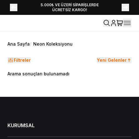
YENİ SEZON KOLEKSİYONU EKLENDİ,
5.000₺ VE ÜZERİ SİPARİŞLERDE
ÜCRETSİZ KARGO!
HEMEN KEŞFET!
Ana Sayfa
/
Neon Koleksiyonu
Filtreler
Yeni Gelenler
Arama sonuçları bulunamadı
KURUMSAL