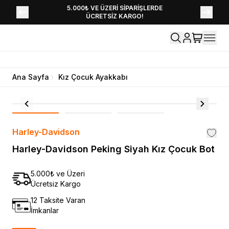
YENİ SEZON KOLEKSİYONU EKLENDİ,
5.000₺ VE ÜZERİ SİPARİŞLERDE
ÜCRETSİZ KARGO!
HEMEN KEŞFET!
Ana Sayfa
Kız Çocuk Ayakkabı
Harley-Davidson
Harley-Davidson Peking Siyah Kız Çocuk Bot
5.000₺ ve Üzeri
Ücretsiz Kargo
12 Taksite Varan
İmkanlar