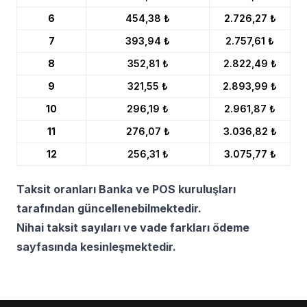
6
454,38 ₺
2.726,27 ₺
7
393,94 ₺
2.757,61 ₺
8
352,81 ₺
2.822,49 ₺
9
321,55 ₺
2.893,99 ₺
10
296,19 ₺
2.961,87 ₺
11
276,07 ₺
3.036,82 ₺
12
256,31 ₺
3.075,77 ₺
Taksit oranları Banka ve POS kuruluşları
tarafından güncellenebilmektedir.
Nihai taksit sayıları ve vade farkları ödeme
sayfasında kesinleşmektedir.