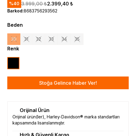
3.999,00 ₺
2.399,40 ₺
%
40
Barkod
:
8683756293562
Beden
30
31
32
33
34
35
Renk
Stoğa Gelince Haber Ver!
Orijinal Ürün
Orijinal ürün(ler), Harley-Davidson® marka standartları
kapsamında lisanslanmıştır.
Hızlı & Güvenli Kargo