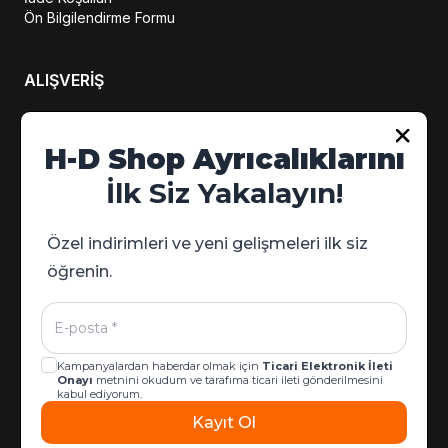
Ön Bilgilendirme Formu
ALIŞVERİŞ
Hesabım
H-D Shop Ayrıcalıklarını
Sipariş Takip
İlk Siz Yakalayın!
Kampanya Detayları
Özel indirimleri ve yeni gelişmeleri ilk siz
öğrenin.
Kampanyalardan haberdar olmak için
Ticari Elektronik İleti
Onayı
metnini okudum ve tarafıma ticari ileti gönderilmesini
kabul ediyorum.
Kayıt Ol
© 2026 Harley-Davidson West & İzmir | Tüm Hakları Saklıdır |