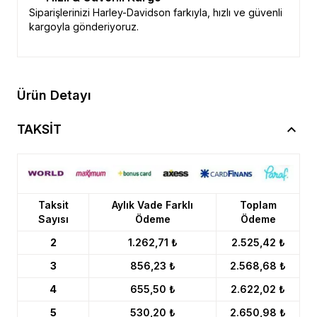
Siparişlerinizi Harley-Davidson farkıyla, hızlı ve güvenli
kargoyla gönderiyoruz.
Ürün Detayı
TAKSİT
Taksit
Aylık Vade Farklı
Toplam
Sayısı
Ödeme
Ödeme
2
1.262,71 ₺
2.525,42 ₺
3
856,23 ₺
2.568,68 ₺
4
655,50 ₺
2.622,02 ₺
5
530,20 ₺
2.650,98 ₺