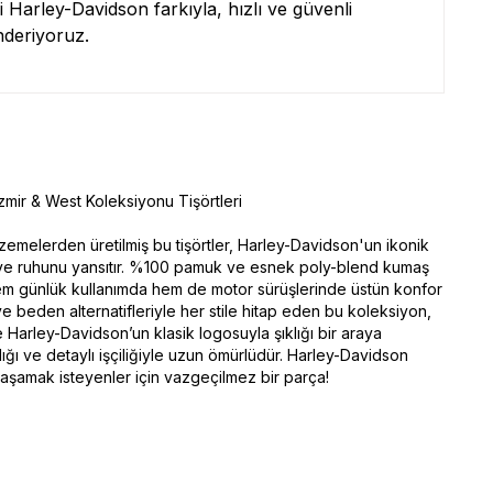
zi Harley-Davidson farkıyla, hızlı ve güvenli
nderiyoruz.
mir & West Koleksiyonu Tişörtleri
lzemelerden üretilmiş bu tişörtler, Harley-Davidson'un ikonik
i ve ruhunu yansıtır. %100 pamuk ve esnek poly-blend kumaş
em günlük kullanımda hem de motor sürüşlerinde üstün konfor
ve beden alternatifleriyle her stile hitap eden bu koleksiyon,
e Harley-Davidson’un klasik logosuyla şıklığı bir araya
ılığı ve detaylı işçiliğiyle uzun ömürlüdür. Harley-Davidson
aşamak isteyenler için vazgeçilmez bir parça!