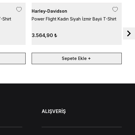
Harley-Davidson
Har
-Shirt
Power Flight Kadın Siyah İzmir Bayii T-Shirt
Res
Shir
3.564,90 ₺
3.
Sepete Ekle
ALIŞVERİŞ