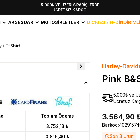
YENİ SEZON KOLEKSİYONU EKLENDİ,
5.000₺ VE ÜZERİ SİPARİŞLERDE
ÜCRETSİZ KARGO!
HEMEN KEŞFET!
I
AKSESUAR
MOTOSİKLETLER
DICKIES x H-D
İNDİRİML
ii T-Shirt
Harley-David
Pink B&S
5.000₺ ve Üz
Ücretsiz Kar
3.564,90 
me
Toplam Ödeme
Barkod
:
4029157
3.752,13 ₺
Son 3 Ürün
3.816,40 ₺