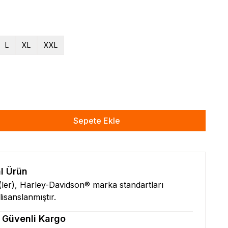
L
XL
XXL
Sepete Ekle
al Ürün
n(ler), Harley-Davidson® marka standartları
isanslanmıştır.
& Güvenli Kargo