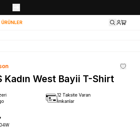
İ ÜRÜNLER
son
 Kadın West Bayii T-Shirt
eri
12 Taksite Varan
go
İmkanlar
₺
404W