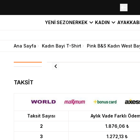
YENİ SEZON
ERKEK
KADIN
AYAKKAB
Ana Sayfa
Kadın Bayi T-Shirt
Pink B&S Kadın West Bay
TAKSİT
Taksit Sayısı
Aylık Vade Farklı Öde
2
1.876,06 ₺
3
1.272,13 ₺