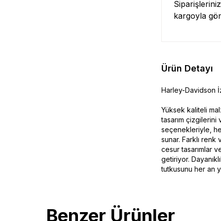
Siparişlerini
kargoyla gö
Ürün Detayı
Harley-Davidson İz
Yüksek kaliteli ma
tasarım çizgilerin
seçenekleriyle, h
sunar. Farklı renk 
cesur tasarımlar v
getiriyor. Dayanıkl
tutkusunu her an y
Benzer Ürünler