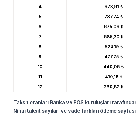
4
973,91 ₺
5
787,74 ₺
6
675,09 ₺
7
585,30 ₺
8
524,19 ₺
9
477,75 ₺
10
440,06 ₺
11
410,18 ₺
12
380,82 ₺
Taksit oranları Banka ve POS kuruluşları tarafında
Nihai taksit sayıları ve vade farkları ödeme sayfas