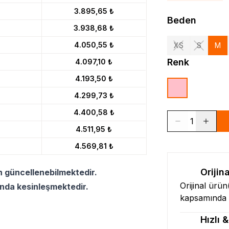
3.895,65 ₺
Beden
3.938,68 ₺
4.050,55 ₺
XS
S
M
Renk
4.097,10 ₺
4.193,50 ₺
4.299,73 ₺
4.400,58 ₺
1
4.511,95 ₺
4.569,81 ₺
Orijin
n güncellenebilmektedir.
Orijinal ürü
ında kesinleşmektedir.
kapsamında l
Hızlı 