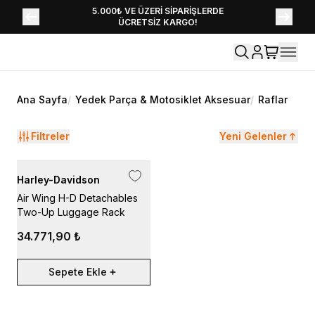
YENİ SEZON KOLEKSİYONU EKLENDİ,
5.000₺ VE ÜZERİ SİPARİŞLERDE
ÜCRETSİZ KARGO!
HEMEN KEŞFET!
Ana Sayfa
/
Yedek Parça & Motosiklet Aksesuar
/
Raflar
Filtreler
Yeni Gelenler
Harley-Davidson
Air Wing H-D Detachables
Two-Up Luggage Rack
34.771,90 ₺
Sepete Ekle