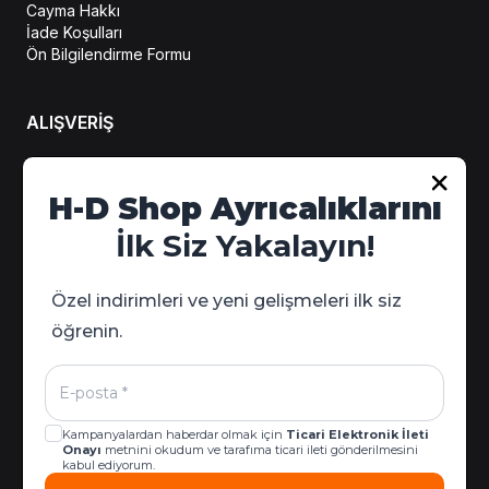
Cayma Hakkı
İade Koşulları
Ön Bilgilendirme Formu
ALIŞVERİŞ
Hesabım
H-D Shop Ayrıcalıklarını
Sipariş Takip
İlk Siz Yakalayın!
Kampanya Detayları
Özel indirimleri ve yeni gelişmeleri ilk siz
öğrenin.
Kampanyalardan haberdar olmak için
Ticari Elektronik İleti
Onayı
metnini okudum ve tarafıma ticari ileti gönderilmesini
kabul ediyorum.