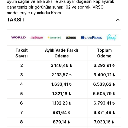
uyum sağlar ve arka aks ile aks ayar düğesini kaplayarak
daha temiz bir görünüm sunar. '02 ve sonraki VRSC
modelleriyle uyumludur.Krom.
TAKSİT
Taksit
Aylık Vade Farklı
Toplam
Sayısı
Ödeme
Ödeme
2
3.146,46 ₺
6.292,91 ₺
3
2.133,57 ₺
6.400,71 ₺
4
1.633,41 ₺
6.533,62 ₺
5
1.321,16 ₺
6.605,79 ₺
6
1.132,23 ₺
6.793,41 ₺
7
981,64 ₺
6.871,49 ₺
8
879,14 ₺
7.033,16 ₺