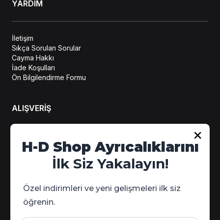
YARDIM
İletişim
Sıkça Sorulan Sorular
Cayma Hakkı
İade Koşulları
Ön Bilgilendirme Formu
ALIŞVERİŞ
Hesabım
H-D Shop Ayrıcalıklarını
Sipariş Takip
İlk Siz Yakalayın!
Kampanya Detayları
Özel indirimleri ve yeni gelişmeleri ilk siz
öğrenin.