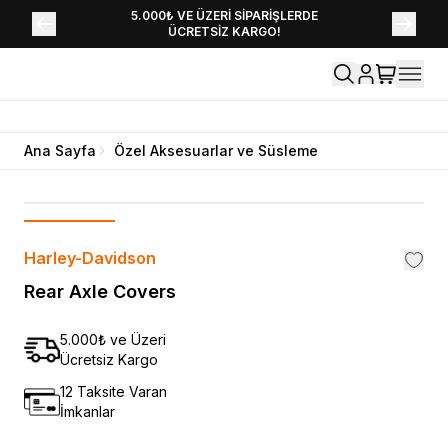
YENİ SEZON KOLEKSİYONU EKLENDİ,
5.000₺ VE ÜZERİ SİPARİŞLERDE
ÜCRETSİZ KARGO!
HEMEN KEŞFET!
Ana Sayfa
Özel Aksesuarlar ve Süsleme
Harley-Davidson
Rear Axle Covers
5.000₺ ve Üzeri
Ücretsiz Kargo
12 Taksite Varan
İmkanlar