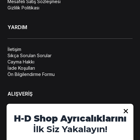
Mesafeli Satış Sözleşmesi
Gizlilik Politikası
YARDIM
İletişim
Sıkça Sorulan Sorular
Cayma Hakkı
İade Koşulları
Ön Bilgilendirme Formu
ALIŞVERİŞ
Hesabım
H-D Shop Ayrıcalıklarını
Sipariş Takip
İlk Siz Yakalayın!
Kampanya Detayları