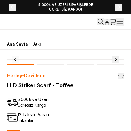
YENİ SEZON KOLEKSİYONU EKLENDİ,
5.000₺ VE ÜZERİ SİPARİŞLERDE
ÜCRETSİZ KARGO!
HEMEN KEŞFET!
Ana Sayfa
Atkı
Harley-Davidson
H-D Striker Scarf - Toffee
5.000₺ ve Üzeri
Ücretsiz Kargo
12 Taksite Varan
İmkanlar