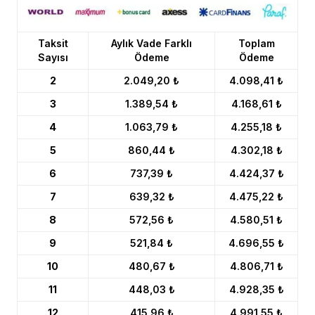
Taksit
Aylık Vade Farklı
Toplam
Sayısı
Ödeme
Ödeme
2
2.049,20 ₺
4.098,41 ₺
3
1.389,54 ₺
4.168,61 ₺
4
1.063,79 ₺
4.255,18 ₺
5
860,44 ₺
4.302,18 ₺
6
737,39 ₺
4.424,37 ₺
7
639,32 ₺
4.475,22 ₺
8
572,56 ₺
4.580,51 ₺
9
521,84 ₺
4.696,55 ₺
10
480,67 ₺
4.806,71 ₺
11
448,03 ₺
4.928,35 ₺
12
415,96 ₺
4.991,55 ₺