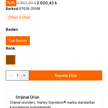
3.893,90 ₺
2.920,43 ₺
%
25
Barkod
:
97628-25VM
Son 2 Ürün
Beden
Tek Beden
Renk
1
Sepete Ekle
Orijinal Ürün
Orijinal ürün(ler), Harley-Davidson® marka standartları
kapsamında lisanslanmıştır.