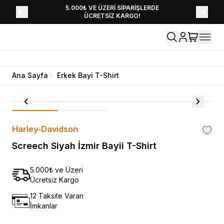
YENİ SEZON KOLEKSİYONU EKLENDİ,
5.000₺ VE ÜZERİ SİPARİŞLERDE
ÜCRETSİZ KARGO!
HEMEN KEŞFET!
Ana Sayfa
Erkek Bayi T-Shirt
Harley-Davidson
Screech Siyah İzmir Bayii T-Shirt
5.000₺ ve Üzeri
Ücretsiz Kargo
12 Taksite Varan
İmkanlar