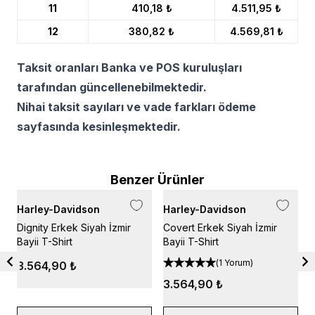
11
410,18 ₺
4.511,95 ₺
12
380,82 ₺
4.569,81 ₺
Taksit oranları Banka ve POS kuruluşları
tarafından güncellenebilmektedir.
Nihai taksit sayıları ve vade farkları ödeme
sayfasında kesinleşmektedir.
Benzer Ürünler
Harley-Davidson
Harley-Davidson
H
Dignity Erkek Siyah İzmir
Covert Erkek Siyah İzmir
C
Bayii T-Shirt
Bayii T-Shirt
B
(
1 Yorum
)
3.564,90 ₺
3.564,90 ₺