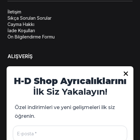
İletişim
Sıkça Sorulan Sorular
Cayma Hakkı
İade Koşulları
Ön Bilgilendirme Formu
ALIŞVERİŞ
Hesabım
H-D Shop Ayrıcalıklarını
Sipariş Takip
İlk Siz Yakalayın!
Kampanya Detayları
Özel indirimleri ve yeni gelişmeleri ilk siz
öğrenin.