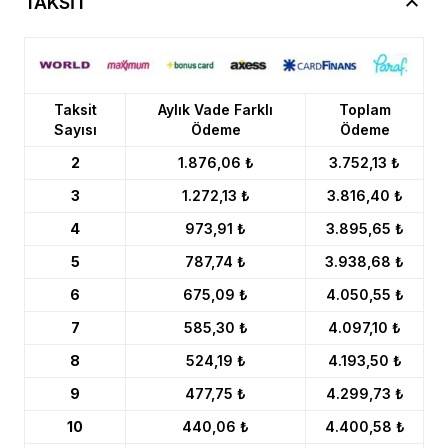
TAKSİT
Taksit
Aylık Vade Farklı
Toplam
Sayısı
Ödeme
Ödeme
2
1.876,06 ₺
3.752,13 ₺
3
1.272,13 ₺
3.816,40 ₺
4
973,91 ₺
3.895,65 ₺
5
787,74 ₺
3.938,68 ₺
6
675,09 ₺
4.050,55 ₺
7
585,30 ₺
4.097,10 ₺
8
524,19 ₺
4.193,50 ₺
9
477,75 ₺
4.299,73 ₺
10
440,06 ₺
4.400,58 ₺