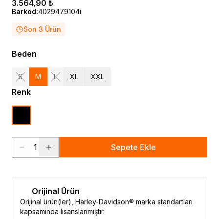
3.564,90 ₺
Barkod
:
4029479104i
Son 3 Ürün
Beden
S
M
L
XL
XXL
Renk
1
Sepete Ekle
Orijinal Ürün
Orijinal ürün(ler), Harley-Davidson® marka standartları
kapsamında lisanslanmıştır.