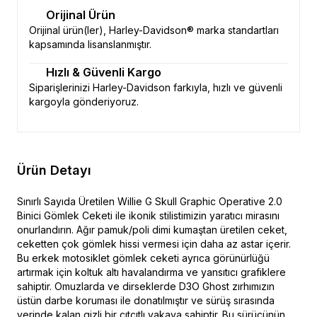
Orijinal Ürün
Orijinal ürün(ler), Harley-Davidson® marka standartları
kapsamında lisanslanmıştır.
Hızlı & Güvenli Kargo
Siparişlerinizi Harley-Davidson farkıyla, hızlı ve güvenli
kargoyla gönderiyoruz.
Ürün Detayı
Sınırlı Sayıda Üretilen Willie G Skull Graphic Operative 2.0
Binici Gömlek Ceketi ile ikonik stilistimizin yaratıcı mirasını
onurlandırın. Ağır pamuk/poli dimi kumaştan üretilen ceket,
ceketten çok gömlek hissi vermesi için daha az astar içerir.
Bu erkek motosiklet gömlek ceketi ayrıca görünürlüğü
artırmak için koltuk altı havalandırma ve yansıtıcı grafiklere
sahiptir. Omuzlarda ve dirseklerde D3O Ghost zırhımızın
üstün darbe koruması ile donatılmıştır ve sürüş sırasında
yerinde kalan gizli bir çıtçıtlı yakaya sahiptir. Bu sürücünün