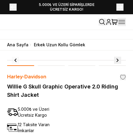
YENİ SEZON KOLEKSİYONU EKLENDİ,
5.000₺ VE ÜZERİ SİPARİŞLERDE
ÜCRETSİZ KARGO!
HEMEN KEŞFET!
Ana Sayfa
Erkek Uzun Kollu Gömlek
Harley-Davidson
Willie G Skull Graphic Operative 2.0 Riding
Shirt Jacket
5.000₺ ve Üzeri
Ücretsiz Kargo
12 Taksite Varan
İmkanlar