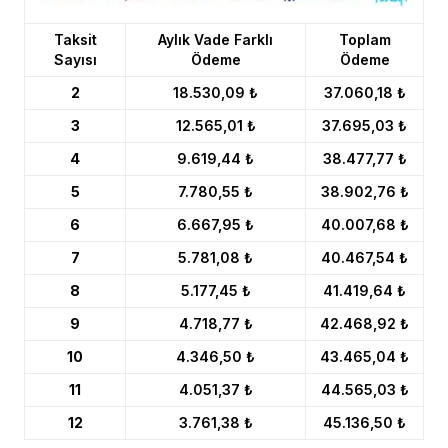
Taksit
Aylık Vade Farklı
Toplam
Sayısı
Ödeme
Ödeme
2
18.530,09 ₺
37.060,18 ₺
3
12.565,01 ₺
37.695,03 ₺
4
9.619,44 ₺
38.477,77 ₺
5
7.780,55 ₺
38.902,76 ₺
6
6.667,95 ₺
40.007,68 ₺
7
5.781,08 ₺
40.467,54 ₺
8
5.177,45 ₺
41.419,64 ₺
9
4.718,77 ₺
42.468,92 ₺
10
4.346,50 ₺
43.465,04 ₺
11
4.051,37 ₺
44.565,03 ₺
12
3.761,38 ₺
45.136,50 ₺