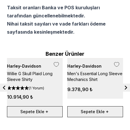
Taksit oranları Banka ve POS kuruluşları
tarafından güncellenebilmektedir.
Nihai taksit sayıları ve vade farkları ödeme
sayfasında kesinleşmektedir.
Benzer Ürünler
Harley-Davidson
Harley-Davidson
H
Willie G Skull Plaid Long
Men's Essential Long Sleeve
M
Sleeve Shirty
Mechanics Shirt
C
(
1 Yorum
)
9.378,90 ₺
10.914,90 ₺
Sepete Ekle
Sepete Ekle