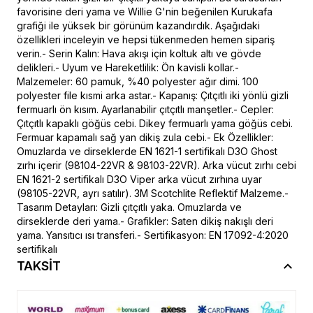
favorisine deri yama ve Willie G'nin beğenilen Kurukafa
grafiği ile yüksek bir görünüm kazandırdık. Aşağıdaki
özellikleri inceleyin ve hepsi tükenmeden hemen sipariş
verin.- Serin Kalın: Hava akışı için koltuk altı ve gövde
delikleri.- Uyum ve Hareketlilik: Ön kavisli kollar.-
Malzemeler: 60 pamuk, %40 polyester ağır dimi. 100
polyester file kısmi arka astar.- Kapanış: Çıtçıtlı iki yönlü gizli
fermuarlı ön kısım. Ayarlanabilir çıtçıtlı manşetler.- Cepler:
Çıtçıtlı kapaklı göğüs cebi. Dikey fermuarlı yama göğüs cebi.
Fermuar kapamalı sağ yan dikiş zula cebi.- Ek Özellikler:
Omuzlarda ve dirseklerde EN 1621-1 sertifikalı D3O Ghost
zırhı içerir (98104-22VR & 98103-22VR). Arka vücut zırhı cebi
EN 1621-2 sertifikalı D3O Viper arka vücut zırhına uyar
(98105-22VR, ayrı satılır). 3M Scotchlite Reflektif Malzeme.-
Tasarım Detayları: Gizli çıtçıtlı yaka. Omuzlarda ve
dirseklerde deri yama.- Grafikler: Saten dikiş nakışlı deri
yama. Yansıtıcı ısı transferi.- Sertifikasyon: EN 17092-4:2020
sertifikalı
TAKSİT