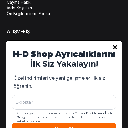
Cayma Hakkı
İade Koşulları
Ön Bilgilendirme Formu
ALIŞVERİŞ
H-D Shop Ayrıcalıklarını
Hesabım
Sipariş Takip
İlk Siz Yakalayın!
Kampanya Detayları
Özel indirimleri ve yeni gelişmeleri ilk siz
öğrenin.
Kampanyalardan haberdar olmak için
Ticari Elektronik İleti
Onayı
metnini okudum ve tarafıma ticari ileti gönderilmesini
kabul ediyorum.