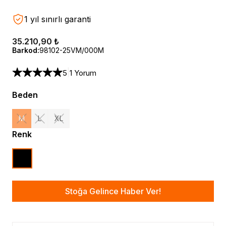
1 yıl sınırlı garanti
35.210,90 ₺
Barkod
:
98102-25VM/000M
|
5
1 Yorum
Beden
M
L
XL
Renk
Stoğa Gelince Haber Ver!