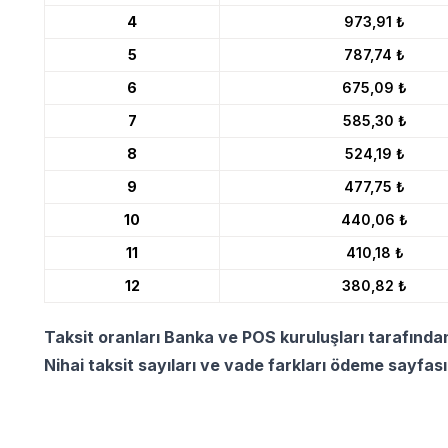
4
973,91 ₺
5
787,74 ₺
6
675,09 ₺
7
585,30 ₺
8
524,19 ₺
9
477,75 ₺
10
440,06 ₺
11
410,18 ₺
12
380,82 ₺
Taksit oranları Banka ve POS kuruluşları tarafında
Nihai taksit sayıları ve vade farkları ödeme sayfas