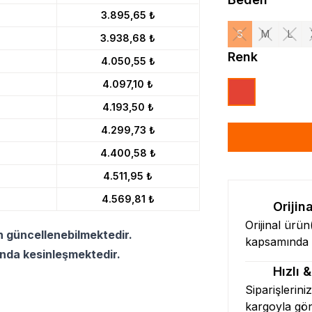
3.895,65 ₺
S
M
L
3.938,68 ₺
Renk
4.050,55 ₺
4.097,10 ₺
4.193,50 ₺
4.299,73 ₺
4.400,58 ₺
4.511,95 ₺
4.569,81 ₺
Orijin
Orijinal ürü
n güncellenebilmektedir.
kapsamında l
ında kesinleşmektedir.
Hızlı 
Siparişlerini
kargoyla gö