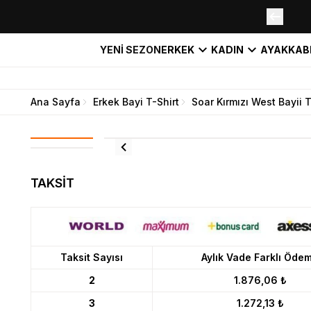
YENİ SEZON
ERKEK
KADIN
AYAKKAB
Ana Sayfa
Erkek Bayi T-Shirt
Soar Kırmızı West Bayii T
TAKSİT
Taksit Sayısı
Aylık Vade Farklı Öde
2
1.876,06 ₺
3
1.272,13 ₺