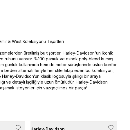
mir & West Koleksiyonu Tişörtleri
lzemelerden üretilmiş bu tişörtler, Harley-Davidson'un ikonik
i ve ruhunu yansıtır. %100 pamuk ve esnek poly-blend kumaş
em günlük kullanımda hem de motor sürüşlerinde üstün konfor
ve beden alternatifleriyle her stile hitap eden bu koleksiyon,
e Harley-Davidson’un klasik logosuyla şıklığı bir araya
ılığı ve detaylı işçiliğiyle uzun ömürlüdür. Harley-Davidson
aşamak isteyenler için vazgeçilmez bir parça!
Harley-Davidson
Har