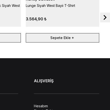
k Siyah West
Lunge Siyah West Bayii T-Shirt
B&S
3.564,90 ₺
3.
Sepete Ekle
ALIŞVERİŞ
Hesabım