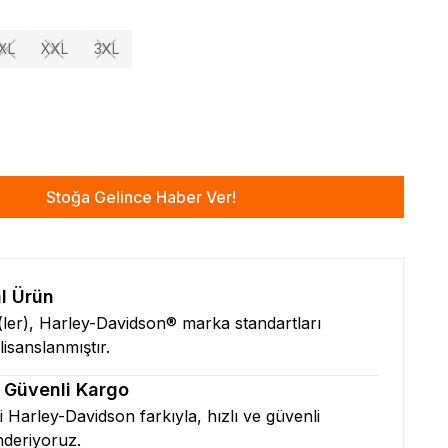
XL
XXL
3XL
Stoğa Gelince Haber Ver!
al Ürün
n(ler), Harley-Davidson® marka standartları
isanslanmıştır.
& Güvenli Kargo
zi Harley-Davidson farkıyla, hızlı ve güvenli
nderiyoruz.