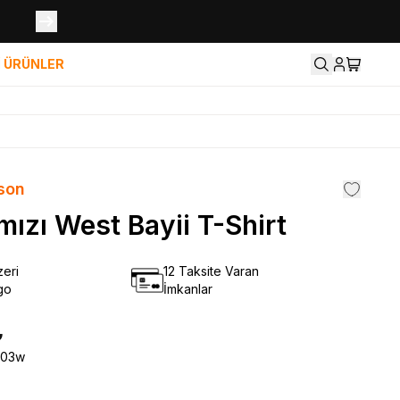
İ ÜRÜNLER
son
mızı West Bayii T-Shirt
eri
12 Taksite Varan
go
İmkanlar
₺
803w