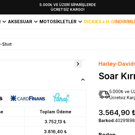
YENİ SEZON KOLEKSİYONU EKLENDİ,
5.000₺ VE ÜZERİ SİPARİŞLERDE
ÜCRETSİZ KARGO!
HEMEN KEŞFET!
I
AKSESUAR
MOTOSİKLETLER
DICKIES x H-D
İNDİRİML
-Shirt
Harley-David
Soar Kır
5.000₺ ve Üz
Ücretsiz Kar
3.564,90 
me
Toplam Ödeme
Barkod
:
4029189
3.752,13 ₺
3.816,40 ₺
Beden