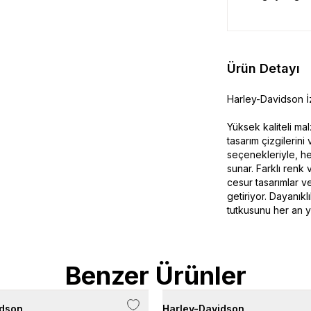
Ürün Detayı
Harley-Davidson İz
Yüksek kaliteli ma
tasarım çizgilerin
seçenekleriyle, h
sunar. Farklı renk 
cesur tasarımlar v
getiriyor. Dayanıkl
tutkusunu her an y
Benzer Ürünler
idson
Harley-Davidson