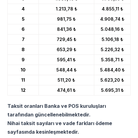
4
1.213,78 ₺
4.855,11 ₺
5
981,75 ₺
4.908,74 ₺
6
841,36 ₺
5.048,16 ₺
7
729,45 ₺
5.106,18 ₺
8
653,29 ₺
5.226,32 ₺
9
595,41 ₺
5.358,71 ₺
10
548,44 ₺
5.484,40 ₺
11
511,20 ₺
5.623,20 ₺
12
474,61 ₺
5.695,31 ₺
Taksit oranları Banka ve POS kuruluşları
tarafından güncellenebilmektedir.
Nihai taksit sayıları ve vade farkları ödeme
sayfasında kesinleşmektedir.