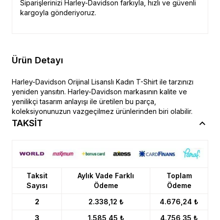
Siparişlerinizi Harley-Davidson farkıyla, hızlı ve güvenli
kargoyla gönderiyoruz.
Ürün Detayı
Harley-Davidson Orijinal Lisanslı Kadın T-Shirt ile tarzınızı
yeniden yansıtın. Harley-Davidson markasının kalite ve
yenilikçi tasarım anlayışı ile üretilen bu parça,
koleksiyonunuzun vazgeçilmez ürünlerinden biri olabilir.
TAKSİT
Taksit
Aylık Vade Farklı
Toplam
Sayısı
Ödeme
Ödeme
2
2.338,12 ₺
4.676,24 ₺
3
1.585,45 ₺
4.756,35 ₺