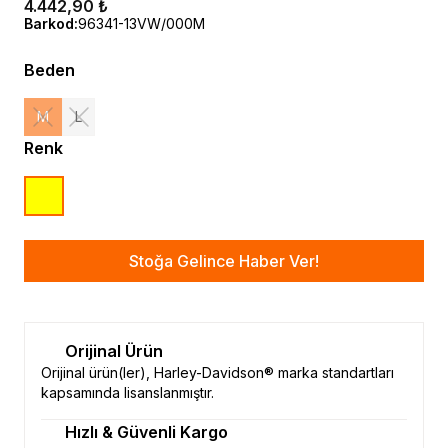
4.442,90 ₺
Barkod
:
96341-13VW/000M
Beden
M
L
Renk
Stoğa Gelince Haber Ver!
Orijinal Ürün
Orijinal ürün(ler), Harley-Davidson® marka standartları
kapsamında lisanslanmıştır.
Hızlı & Güvenli Kargo