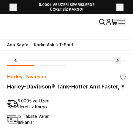
YENİ SEZON KOLEKSİYONU EKLENDİ,
5.000₺ VE ÜZERİ SİPARİŞLERDE
ÜCRETSİZ KARGO!
HEMEN KEŞFET!
Ana Sayfa
Kadın Askılı T-Shirt
Harley-Davidson
Harley-Davidson® Tank-Hotter And Faster, Y
5.000₺ ve Üzeri
Ücretsiz Kargo
12 Taksite Varan
İmkanlar