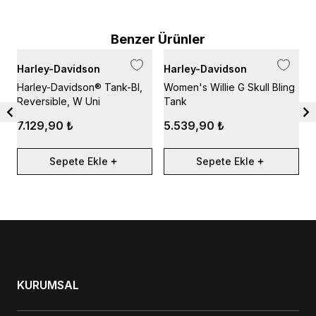
Benzer Ürünler
Harley-Davidson
Harley-Davidson
H
Harley-Davidson® Tank-Bl,
Women's Willie G Skull Bling
H
Reversible, W Uni
Tank
G
7.129,90 ₺
5.539,90 ₺
Sepete Ekle
Sepete Ekle
KURUMSAL