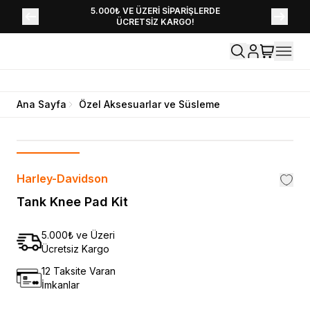
YENİ SEZON KOLEKSİYONU EKLENDİ,
5.000₺ VE ÜZERİ SİPARİŞLERDE
ÜCRETSİZ KARGO!
HEMEN KEŞFET!
Ana Sayfa
Özel Aksesuarlar ve Süsleme
Harley-Davidson
Tank Knee Pad Kit
5.000₺ ve Üzeri
Ücretsiz Kargo
12 Taksite Varan
İmkanlar