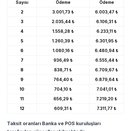
Sayısı
Ödeme
Ödeme
2
3.001,73 ₺
6.003,47 ₺
3
2.035,44 ₺
6.106,31 ₺
4
1.558,28 ₺
6.233,11 ₺
5
1.260,39 ₺
6.301,95 ₺
6
1.080,16 ₺
6.480,94 ₺
7
936,49 ₺
6.555,44 ₺
8
838,71 ₺
6.709,67 ₺
9
764,40 ₺
6.879,64 ₺
10
704,10 ₺
7.041,01 ₺
11
656,29 ₺
7.219,20 ₺
12
609,31 ₺
7.311,77 ₺
Taksit oranları Banka ve POS kuruluşları