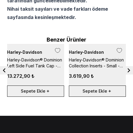
tarafından güncellenebilmektedir.
Nihai taksit sayıları ve vade farkları ödeme
sayfasında kesinleşmektedir.
Benzer Ürünler
Harley-Davidson
Harley-Davidson
H
Harley-Davidson® Dominion
Harley-Davidson® Dominion
H
Left Side Fuel Tank Cap -
Collection Inserts - Small -
F
Black
Orange
13.272,90 ₺
3.619,90 ₺
Sepete Ekle
Sepete Ekle