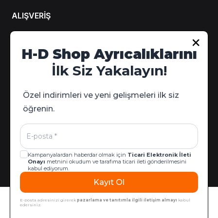
ALIŞVERİŞ
Hesabım
H-D Shop Ayrıcalıklarını
Sipariş Takip
İlk Siz Yakalayın!
Kampanya Detayları
Özel indirimleri ve yeni gelişmeleri ilk siz
öğrenin.
Kampanyalardan haberdar olmak için
Ticari Elektronik İleti
Onayı
metnini okudum ve tarafıma ticari ileti gönderilmesini
kabul ediyorum.
Kayıt Ol
© 2026 Harley-Davidson West & İzmir | Tüm Hakları Saklıdır |
Sepete Ekle
ikas E-Ticaret Altyapısıyla Hazırlanmıştır.
E-posta adresinizi girerek
pazarlama ve tanıtımla ilgili iletişim almayı
kabul
edersiniz.
5.703,90 ₺