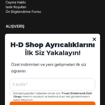
Cayma Hakkı
İade Koşulları
Ön Bilgilendirme Formu
ALIŞVERİŞ
Hesabım
H-D Shop Ayrıcalıklarını
Sipariş Takip
İlk Siz Yakalayın!
Kampanya Detayları
Özel indirimleri ve yeni gelişmeleri ilk siz
öğrenin.
Kampanyalardan haberdar olmak için
Ticari Elektronik İleti
Onayı
metnini okudum ve tarafıma ticari ileti gönderilmesini
kabul ediyorum.