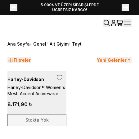
YENİ SEZON KOLEKSİYONU EKLENDİ,
5.000₺ VE ÜZERİ SİPARİŞLERDE
ÜCRETSİZ KARGO!
HEMEN KEŞFET!
Ana Sayfa
/
Genel
/
Alt Giyim
/
Tayt
Filtreler
Yeni Gelenler
Harley-Davidson
Harley-Davidson® Women's
Mesh Accent Activewear
Legging, Black
8.171,90 ₺
Stokta Yok