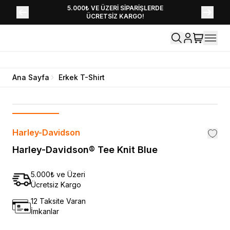
YENİ SEZON KOLEKSİYONU EKLENDİ,
5.000₺ VE ÜZERİ SİPARİŞLERDE
ÜCRETSİZ KARGO!
HEMEN KEŞFET!
Ana Sayfa
Erkek T-Shirt
Harley-Davidson
Harley-Davidson® Tee Knit Blue
5.000₺ ve Üzeri
Ücretsiz Kargo
12 Taksite Varan
İmkanlar