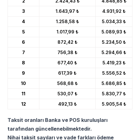
2
2.424,43 ₺
4.848,85 ₺
3
1.643,97 ₺
4.931,92 ₺
4
1.258,58 ₺
5.034,33 ₺
5
1.017,99 ₺
5.089,93 ₺
6
872,42 ₺
5.234,50 ₺
7
756,38 ₺
5.294,66 ₺
8
677,40 ₺
5.419,23 ₺
9
617,39 ₺
5.556,52 ₺
10
568,68 ₺
5.686,85 ₺
11
530,07 ₺
5.830,77 ₺
12
492,13 ₺
5.905,54 ₺
Taksit oranları Banka ve POS kuruluşları
tarafından güncellenebilmektedir.
Nihai taksit sayıları ve vade farkları ödeme