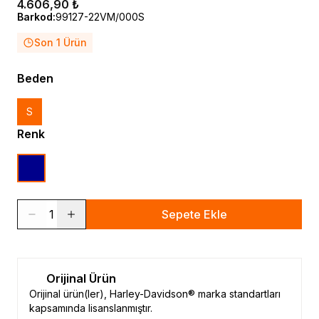
4.606,90 ₺
Barkod
:
99127-22VM/000S
Son 1 Ürün
Beden
S
Renk
1
Sepete Ekle
Orijinal Ürün
Orijinal ürün(ler), Harley-Davidson® marka standartları
kapsamında lisanslanmıştır.