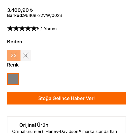
3.400,90 ₺
Barkod
:
96468-22VW/002S
|
5
1 Yorum
Beden
XS
S
Renk
Stoğa Gelince Haber Ver!
Orijinal Ürün
Orijinal ürün(ler), Harley-Davidson® marka standartları