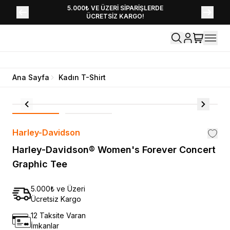
YENİ SEZON KOLEKSİYONU EKLENDİ,
5.000₺ VE ÜZERİ SİPARİŞLERDE
ÜCRETSİZ KARGO!
HEMEN KEŞFET!
Ana Sayfa
Kadın T-Shirt
Harley-Davidson
Harley-Davidson® Women's Forever Concert
Graphic Tee
5.000₺ ve Üzeri
Ücretsiz Kargo
12 Taksite Varan
İmkanlar