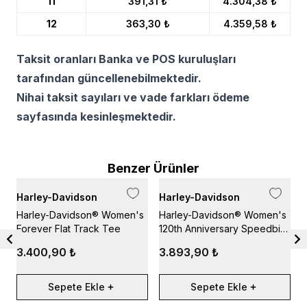
11
391,31 ₺
4.304,38 ₺
12
363,30 ₺
4.359,58 ₺
Taksit oranları Banka ve POS kuruluşları
tarafından güncellenebilmektedir.
Nihai taksit sayıları ve vade farkları ödeme
sayfasında kesinleşmektedir.
Benzer Ürünler
Harley-Davidson
Harley-Davidson
H
Harley-Davidson® Women's
Harley-Davidson® Women's
H
Forever Flat Track Tee
120th Anniversary Speedbird
N
Diamond Scoopneck Tee -
3.400,90 ₺
3.893,90 ₺
Merlot
Sepete Ekle
Sepete Ekle