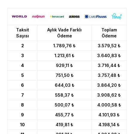
Taksit
Aylık Vade Farklı
Toplam
Sayısı
Ödeme
Ödeme
2
1.789,76 ₺
3.579,52 ₺
3
1.213,61 ₺
3.640,83 ₺
4
929,11 ₺
3.716,44 ₺
5
751,50 ₺
3.757,48 ₺
6
644,03 ₺
3.864,20 ₺
7
558,37 ₺
3.908,62 ₺
8
500,07 ₺
4.000,58 ₺
9
455,77 ₺
4.101,93 ₺
10
419,81 ₺
4.198,14 ₺