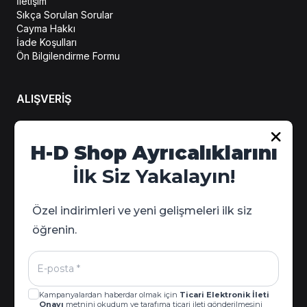
İletişim
Sıkça Sorulan Sorular
Cayma Hakkı
İade Koşulları
Ön Bilgilendirme Formu
ALIŞVERİŞ
H-D Shop Ayrıcalıklarını
Hesabım
Sipariş Takip
İlk Siz Yakalayın!
Kampanya Detayları
Özel indirimleri ve yeni gelişmeleri ilk siz
öğrenin.
Kampanyalardan haberdar olmak için
Ticari Elektronik İleti
Onayı
metnini okudum ve tarafıma ticari ileti gönderilmesini