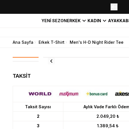
YENİ SEZON
ERKEK
KADIN
AYAKKAB
Ana Sayfa
Erkek T-Shirt
Men's H-D Night Rider Tee
TAKSİT
Taksit Sayısı
Aylık Vade Farklı Öde
2
2.049,20 ₺
3
1.389,54 ₺