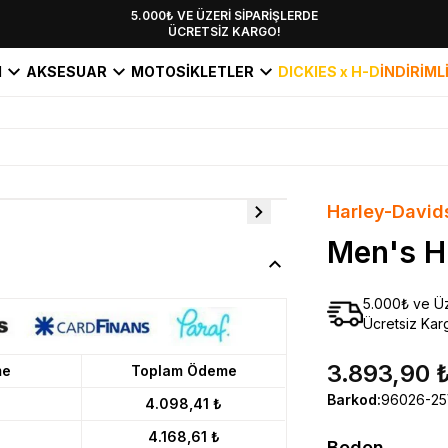
YENİ SEZON KOLEKSİYONU EKLENDİ,
5.000₺ VE ÜZERİ SİPARİŞLERDE
ÜCRETSİZ KARGO!
HEMEN KEŞFET!
I
AKSESUAR
MOTOSİKLETLER
DICKIES x H-D
İNDİRİML
Harley-David
Men's H
5.000₺ ve Üz
Ücretsiz Kar
3.893,90 
me
Toplam Ödeme
Barkod
:
96026-2
4.098,41 ₺
4.168,61 ₺
Beden