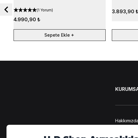
(
1 Yorum
)
3.893,90 
4.990,90 ₺
Sepete Ekle
KURUMS
Hakkımızd
KVKK Bilgi
Kişisel Ver