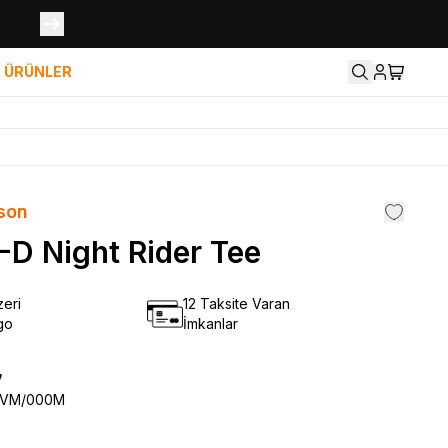
İ ÜRÜNLER
son
-D Night Rider Tee
eri
12 Taksite Varan
go
İmkanlar
₺
5VM/000M