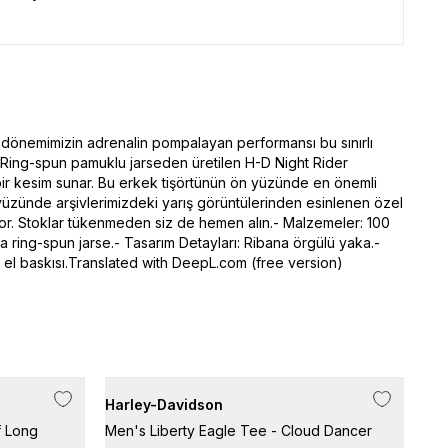
 dönemimizin adrenalin pompalayan performansı bu sınırlı
 Ring-spun pamuklu jarseden üretilen H-D Night Rider
ir kesim sunar. Bu erkek tişörtünün ön yüzünde en önemli
üzünde arşivlerimizdeki yarış görüntülerinden esinlenen özel
ıyor. Stoklar tükenmeden siz de hemen alın.- Malzemeler: 100
ta ring-spun jarse.- Tasarım Detayları: Ribana örgülü yaka.-
 el baskısı.Translated with DeepL.com (free version)
Harley-Davidson
Har
f Long
Men's Liberty Eagle Tee - Cloud Dancer
Men