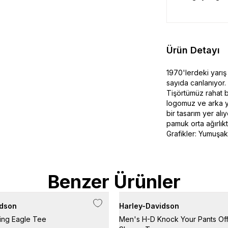
Ürün Detayı
1970'lerdeki yarış
sayıda canlanıyor.
Tişörtümüz rahat b
logomuz ve arka y
bir tasarım yer al
pamuk orta ağırlık
Grafikler: Yumuşak
Benzer Ürünler
idson
Harley-Davidson
ing Eagle Tee
Men's H-D Knock Your Pants Of