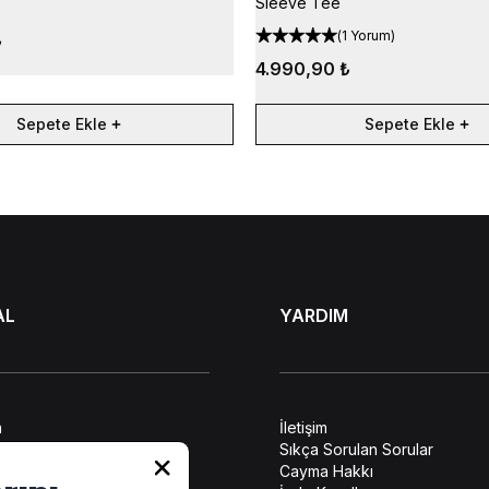
Sleeve Tee
(
1 Yorum
)
₺
4.990,90 ₺
Sepete Ekle
Sepete Ekle
AL
YARDIM
a
İletişim
lendirme
Sıkça Sorulan Sorular
ilerin Korunması
Cayma Hakkı