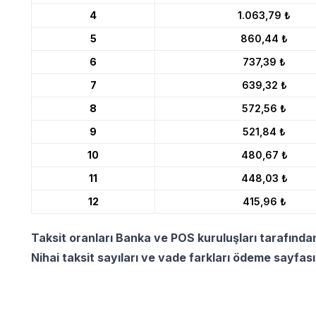
4
1.063,79 ₺
5
860,44 ₺
6
737,39 ₺
7
639,32 ₺
8
572,56 ₺
9
521,84 ₺
10
480,67 ₺
11
448,03 ₺
12
415,96 ₺
Taksit oranları Banka ve POS kuruluşları tarafında
Nihai taksit sayıları ve vade farkları ödeme sayfas