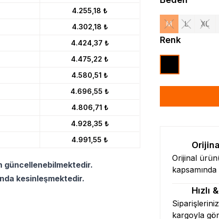
4.255,18 ₺
M
L
XL
4.302,18 ₺
Renk
4.424,37 ₺
4.475,22 ₺
4.580,51 ₺
4.696,55 ₺
4.806,71 ₺
4.928,35 ₺
4.991,55 ₺
Orijin
Orijinal ürü
n güncellenebilmektedir.
kapsamında l
ında kesinleşmektedir.
Hızlı 
Siparişlerini
kargoyla gö