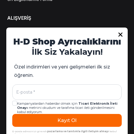
ALIŞVERİŞ
Hesabım
H-D Shop Ayrıcalıklarını
Sipariş Takip
İlk Siz Yakalayın!
Kampanya Detayları
Özel indirimleri ve yeni gelişmeleri ilk siz
öğrenin.
Kampanyalardan haberdar olmak için
Ticari Elektronik İleti
Onayı
metnini okudum ve tarafıma ticari ileti gönderilmesini
kabul ediyorum.
Kayıt Ol
© 2026 Harley-Davidson West & İzmir | Tüm Hakları Saklıdır |
ikas E-Ticaret Altyapısıyla Hazırlanmıştır.
E-posta adresinizi girerek
pazarlama ve tanıtımla ilgili iletişim almayı
kabul