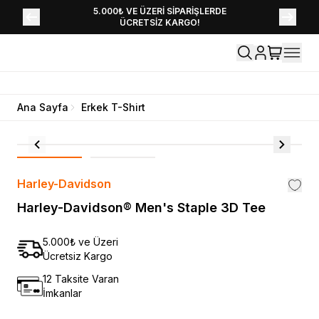
YENİ SEZON KOLEKSİYONU EKLENDİ,
5.000₺ VE ÜZERİ SİPARİŞLERDE
ÜCRETSİZ KARGO!
HEMEN KEŞFET!
Ana Sayfa
Erkek T-Shirt
Harley-Davidson
Harley-Davidson® Men's Staple 3D Tee
5.000₺ ve Üzeri
Ücretsiz Kargo
12 Taksite Varan
İmkanlar