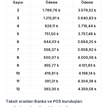
Sayısı
Ödeme
Ödeme
2
1.789,76 ₺
3.579,52 ₺
3
1.213,61 ₺
3.640,83 ₺
4
929,11 ₺
3.716,44 ₺
5
751,50 ₺
3.757,48 ₺
6
644,03 ₺
3.864,20 ₺
7
558,37 ₺
3.908,62 ₺
8
500,07 ₺
4.000,58 ₺
9
455,77 ₺
4.101,93 ₺
10
419,81 ₺
4.198,14 ₺
11
391,31 ₺
4.304,38 ₺
12
363,30 ₺
4.359,58 ₺
Taksit oranları Banka ve POS kuruluşları