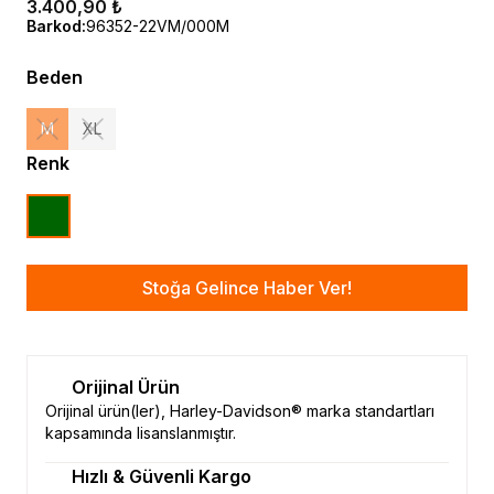
3.400,90 ₺
Barkod
:
96352-22VM/000M
Beden
M
XL
Renk
Stoğa Gelince Haber Ver!
Orijinal Ürün
Orijinal ürün(ler), Harley-Davidson® marka standartları
kapsamında lisanslanmıştır.
Hızlı & Güvenli Kargo