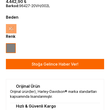
4.442,90 ₺
Barkod
:
96427-20VH/002L
Beden
XL
Renk
Stoğa Gelince Haber Ver!
Orijinal Ürün
Orijinal ürün(ler), Harley-Davidson® marka standartları
kapsamında lisanslanmıştır.
Hızlı & Güvenli Kargo