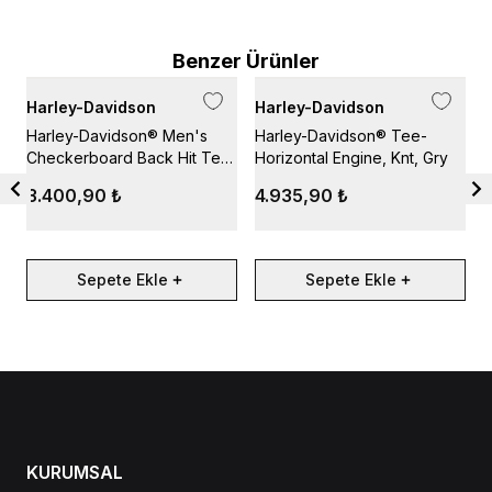
Benzer Ürünler
Harley-Davidson
Harley-Davidson
H
Harley-Davidson® Men's
Harley-Davidson® Tee-
H
Checkerboard Back Hit Tee
Horizontal Engine, Knt, Gry
B
- Cloud Dancer
3.400,90 ₺
4.935,90 ₺
Sepete Ekle
Sepete Ekle
KURUMSAL