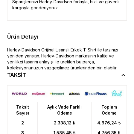
Siparişlerinizi Harley-Davidson farkıyla, hızlı ve güvenli
kargoyla gönderiyoruz.
Ürün Detayı
Harley-Davidson Orijinal Lisanslı Erkek T-Shirt ile tarzınızı
yeniden yansıtın. Harley-Davidson markasının kalite ve
yenilikçi tasarım anlayışı ile üretilen bu parça,
koleksiyonunuzun vazgeçilmez ürünlerinden biri olabilir.
TAKSİT
Taksit
Aylık Vade Farklı
Toplam
Sayısı
Ödeme
Ödeme
2
2.338,12 ₺
4.676,24 ₺
3
1.585,45 ₺
4.756,35 ₺