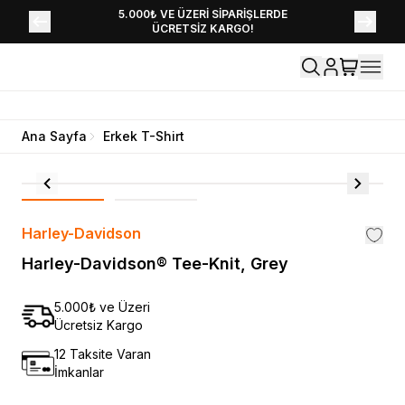
YENİ SEZON KOLEKSİYONU EKLENDİ,
5.000₺ VE ÜZERİ SİPARİŞLERDE
ÜCRETSİZ KARGO!
HEMEN KEŞFET!
Ana Sayfa
Erkek T-Shirt
Harley-Davidson
Harley-Davidson® Tee-Knit, Grey
5.000₺ ve Üzeri
Ücretsiz Kargo
12 Taksite Varan
İmkanlar