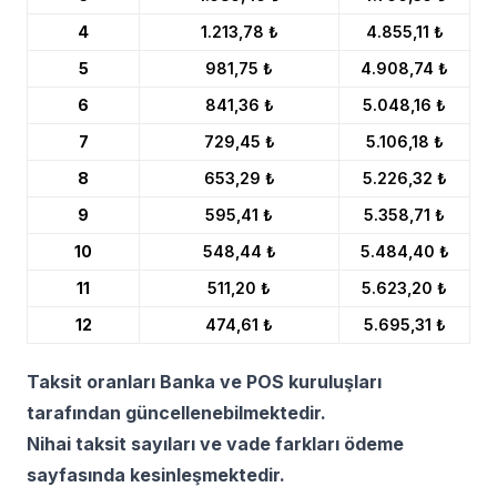
4
1.213,78 ₺
4.855,11 ₺
5
981,75 ₺
4.908,74 ₺
6
841,36 ₺
5.048,16 ₺
7
729,45 ₺
5.106,18 ₺
8
653,29 ₺
5.226,32 ₺
9
595,41 ₺
5.358,71 ₺
10
548,44 ₺
5.484,40 ₺
11
511,20 ₺
5.623,20 ₺
12
474,61 ₺
5.695,31 ₺
Taksit oranları Banka ve POS kuruluşları
tarafından güncellenebilmektedir.
Nihai taksit sayıları ve vade farkları ödeme
sayfasında kesinleşmektedir.