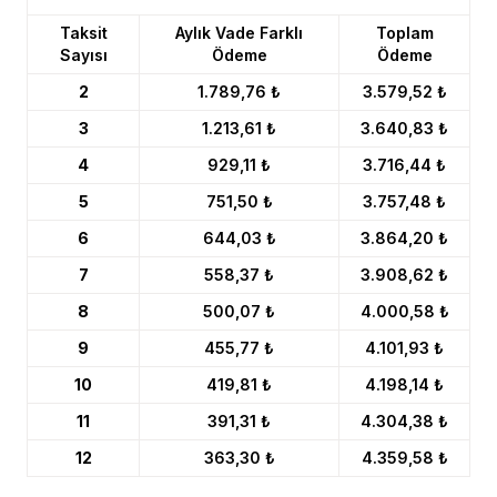
Taksit
Aylık Vade Farklı
Toplam
Sayısı
Ödeme
Ödeme
2
1.789,76 ₺
3.579,52 ₺
3
1.213,61 ₺
3.640,83 ₺
4
929,11 ₺
3.716,44 ₺
5
751,50 ₺
3.757,48 ₺
6
644,03 ₺
3.864,20 ₺
7
558,37 ₺
3.908,62 ₺
8
500,07 ₺
4.000,58 ₺
9
455,77 ₺
4.101,93 ₺
10
419,81 ₺
4.198,14 ₺
11
391,31 ₺
4.304,38 ₺
12
363,30 ₺
4.359,58 ₺