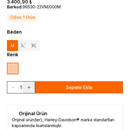
3.400,90 ₺
Barkod
:
96530-22VM/000M
Son 1 Ürün
Beden
M
L
XL
Renk
1
Sepete Ekle
Orijinal Ürün
Orijinal ürün(ler), Harley-Davidson® marka standartları
kapsamında lisanslanmıştır.