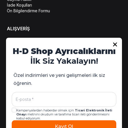
İade Koşulları
Ön Bilgilendirme Formu
ALIŞVERİŞ
Hesabım
H-D Shop Ayrıcalıklarını
Sipariş Takip
İlk Siz Yakalayın!
Kampanya Detayları
Özel indirimleri ve yeni gelişmeleri ilk siz
öğrenin.
Kampanyalardan haberdar olmak için
Ticari Elektronik İleti
Onayı
metnini okudum ve tarafıma ticari ileti gönderilmesini
kabul ediyorum.
Kayıt Ol