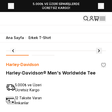
YENİ SEZON KOLEKSİYONU EKLENDİ,
5.000₺ VE ÜZERİ SİPARİŞLERDE
ÜCRETSİZ KARGO!
HEMEN KEŞFET!
Ana Sayfa
Erkek T-Shirt
Harley-Davidson
Harley-Davidson® Men's Worldwide Tee
5.000₺ ve Üzeri
Ücretsiz Kargo
12 Taksite Varan
İmkanlar