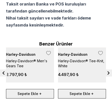
Taksit oranları Banka ve POS kuruluşları
tarafından güncellenebilmektedir.
Nihai taksit sayıları ve vade farkları ödeme
sayfasında kesinleşmektedir.
Benzer Ürünler
Harley-Davidson
Harley-Davidson
H
Harley-Davidson® Men's
Harley-Davidson® Tee-Knit,
M
Gears Tee
White
2.797,90 ₺
4.497,90 ₺
Sepete Ekle
Sepete Ekle