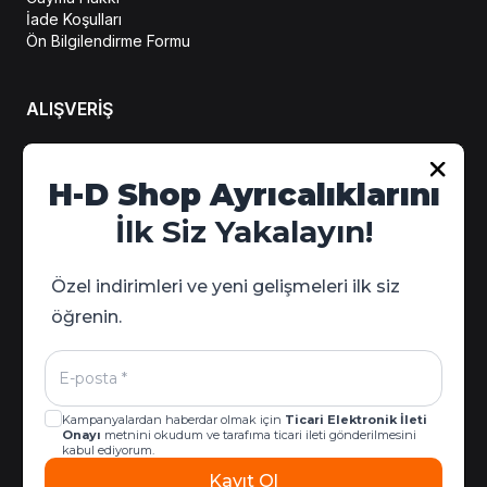
İade Koşulları
Ön Bilgilendirme Formu
ALIŞVERİŞ
Hesabım
H-D Shop Ayrıcalıklarını
Sipariş Takip
İlk Siz Yakalayın!
Kampanya Detayları
Özel indirimleri ve yeni gelişmeleri ilk siz
öğrenin.
Kampanyalardan haberdar olmak için
Ticari Elektronik İleti
Onayı
metnini okudum ve tarafıma ticari ileti gönderilmesini
kabul ediyorum.
Kayıt Ol