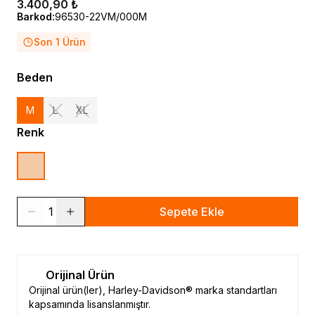
3.400,90 ₺
Barkod
:
96530-22VM/000M
Son 1 Ürün
Beden
M
L
XL
Renk
1
Sepete Ekle
Orijinal Ürün
Orijinal ürün(ler), Harley-Davidson® marka standartları
kapsamında lisanslanmıştır.