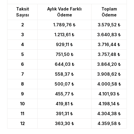
Taksit
Aylık Vade Farklı
Toplam
Sayısı
Ödeme
Ödeme
2
1.789,76 ₺
3.579,52 ₺
3
1.213,61 ₺
3.640,83 ₺
4
929,11 ₺
3.716,44 ₺
5
751,50 ₺
3.757,48 ₺
6
644,03 ₺
3.864,20 ₺
7
558,37 ₺
3.908,62 ₺
8
500,07 ₺
4.000,58 ₺
9
455,77 ₺
4.101,93 ₺
10
419,81 ₺
4.198,14 ₺
11
391,31 ₺
4.304,38 ₺
12
363,30 ₺
4.359,58 ₺