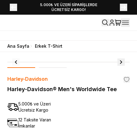
YENİ SEZON KOLEKSİYONU EKLENDİ,
5.000₺ VE ÜZERİ SİPARİŞLERDE
ÜCRETSİZ KARGO!
HEMEN KEŞFET!
Ana Sayfa
Erkek T-Shirt
Harley-Davidson
Harley-Davidson® Men's Worldwide Tee
5.000₺ ve Üzeri
Ücretsiz Kargo
12 Taksite Varan
İmkanlar