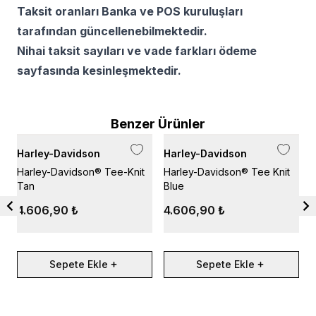
Taksit oranları Banka ve POS kuruluşları
tarafından güncellenebilmektedir.
Nihai taksit sayıları ve vade farkları ödeme
sayfasında kesinleşmektedir.
Benzer Ürünler
Harley-Davidson
Harley-Davidson
H
Harley-Davidson® Tee-Knit
Harley-Davidson® Tee Knit
H
Tan
Blue
B
4.606,90 ₺
4.606,90 ₺
Sepete Ekle
Sepete Ekle