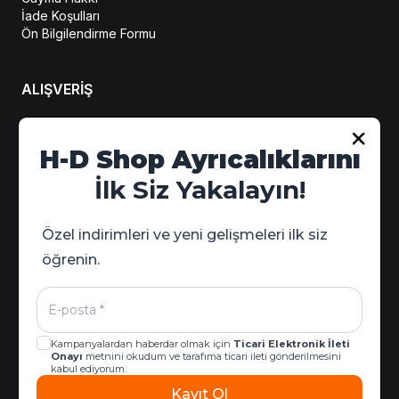
İade Koşulları
Ön Bilgilendirme Formu
ALIŞVERİŞ
Hesabım
H-D Shop Ayrıcalıklarını
Sipariş Takip
İlk Siz Yakalayın!
Kampanya Detayları
Özel indirimleri ve yeni gelişmeleri ilk siz
öğrenin.
Kampanyalardan haberdar olmak için
Ticari Elektronik İleti
Onayı
metnini okudum ve tarafıma ticari ileti gönderilmesini
kabul ediyorum.
Kayıt Ol