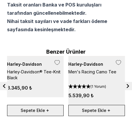
Taksit oranları Banka ve POS kuruluşları
tarafından güncellenebilmektedir.
Nihai taksit sayıları ve vade farkları ödeme
sayfasında kesinleşmektedir.
Benzer Ürünler
Harley-Davidson
Harley-Davidson
H
Harley-Davidson® Tee-Knit
Men's Racing Camo Tee
H
Black
C
-
(
1 Yorum
)
3.345,90 ₺
5.539,90 ₺
Sepete Ekle
Sepete Ekle