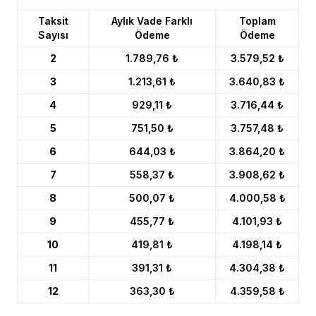
Taksit
Aylık Vade Farklı
Toplam
Sayısı
Ödeme
Ödeme
2
1.789,76 ₺
3.579,52 ₺
3
1.213,61 ₺
3.640,83 ₺
4
929,11 ₺
3.716,44 ₺
5
751,50 ₺
3.757,48 ₺
6
644,03 ₺
3.864,20 ₺
7
558,37 ₺
3.908,62 ₺
8
500,07 ₺
4.000,58 ₺
9
455,77 ₺
4.101,93 ₺
10
419,81 ₺
4.198,14 ₺
11
391,31 ₺
4.304,38 ₺
12
363,30 ₺
4.359,58 ₺