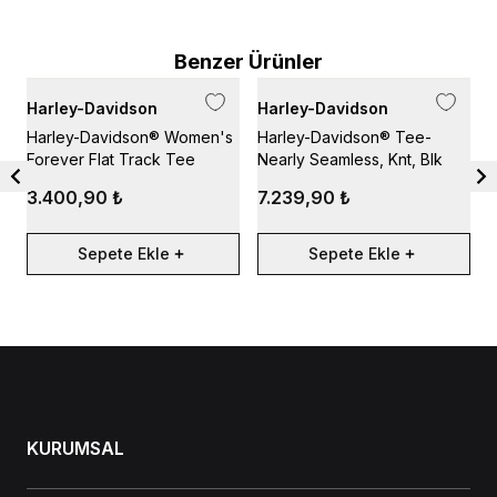
Benzer Ürünler
Harley-Davidson
Harley-Davidson
H
Harley-Davidson® Women's
Harley-Davidson® Tee-
H
Forever Flat Track Tee
Nearly Seamless, Knt, Blk
1
D
3.400,90 ₺
7.239,90 ₺
M
Sepete Ekle
Sepete Ekle
KURUMSAL