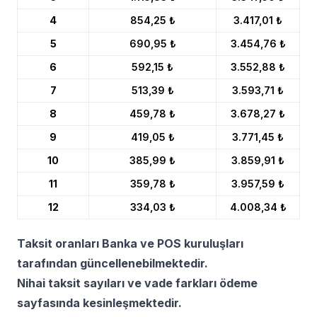
4
854,25 ₺
3.417,01 ₺
5
690,95 ₺
3.454,76 ₺
6
592,15 ₺
3.552,88 ₺
7
513,39 ₺
3.593,71 ₺
8
459,78 ₺
3.678,27 ₺
9
419,05 ₺
3.771,45 ₺
10
385,99 ₺
3.859,91 ₺
11
359,78 ₺
3.957,59 ₺
12
334,03 ₺
4.008,34 ₺
Taksit oranları Banka ve POS kuruluşları
tarafından güncellenebilmektedir.
Nihai taksit sayıları ve vade farkları ödeme
sayfasında kesinleşmektedir.