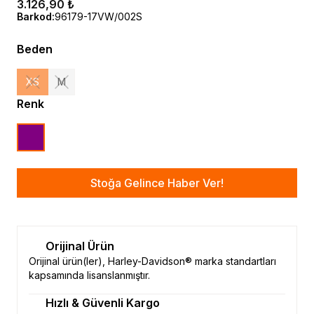
3.126,90 ₺
Barkod
:
96179-17VW/002S
Beden
XS
M
Renk
Stoğa Gelince Haber Ver!
Orijinal Ürün
Orijinal ürün(ler), Harley-Davidson® marka standartları
kapsamında lisanslanmıştır.
Hızlı & Güvenli Kargo