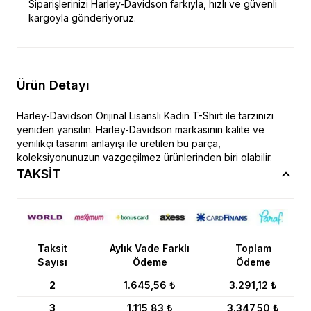
Siparişlerinizi Harley-Davidson farkıyla, hızlı ve güvenli
kargoyla gönderiyoruz.
Ürün Detayı
Harley-Davidson Orijinal Lisanslı Kadın T-Shirt ile tarzınızı
yeniden yansıtın. Harley-Davidson markasının kalite ve
yenilikçi tasarım anlayışı ile üretilen bu parça,
koleksiyonunuzun vazgeçilmez ürünlerinden biri olabilir.
TAKSİT
Taksit
Aylık Vade Farklı
Toplam
Sayısı
Ödeme
Ödeme
2
1.645,56 ₺
3.291,12 ₺
3
1.115,83 ₺
3.347,50 ₺