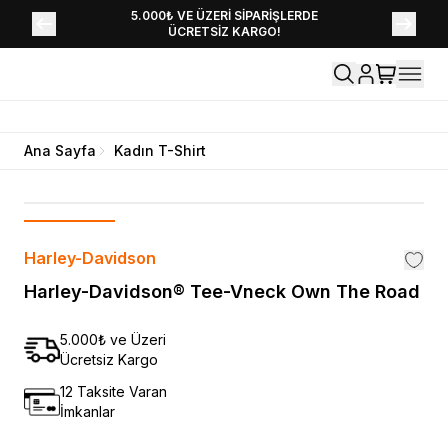
YENİ SEZON KOLEKSİYONU EKLENDİ,
5.000₺ VE ÜZERİ SİPARİŞLERDE
ÜCRETSİZ KARGO!
HEMEN KEŞFET!
Ana Sayfa
Kadın T-Shirt
Harley-Davidson
Harley-Davidson® Tee-Vneck Own The Road
5.000₺ ve Üzeri
Ücretsiz Kargo
12 Taksite Varan
İmkanlar