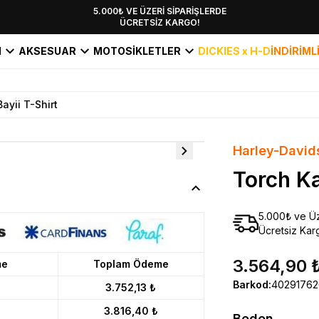
YENİ SEZON KOLEKSİYONU EKLENDİ,
5.000₺ VE ÜZERİ SİPARİŞLERDE
ÜCRETSİZ KARGO!
HEMEN KEŞFET!
I
AKSESUAR
MOTOSİKLETLER
DICKIES x H-D
İNDİRİML
ayii T-Shirt
Harley-David
Torch Ka
5.000₺ ve Üz
Ücretsiz Kar
3.564,90 
me
Toplam Ödeme
Barkod
:
4029176
3.752,13 ₺
3.816,40 ₺
Beden