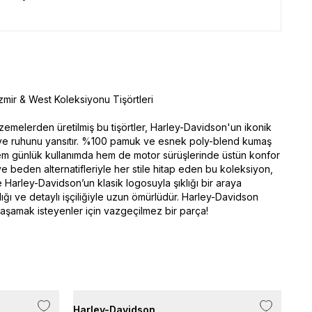
mir & West Koleksiyonu Tişörtleri
lzemelerden üretilmiş bu tişörtler, Harley-Davidson'un ikonik
i ve ruhunu yansıtır. %100 pamuk ve esnek poly-blend kumaş
em günlük kullanımda hem de motor sürüşlerinde üstün konfor
ve beden alternatifleriyle her stile hitap eden bu koleksiyon,
e Harley-Davidson’un klasik logosuyla şıklığı bir araya
ılığı ve detaylı işçiliğiyle uzun ömürlüdür. Harley-Davidson
aşamak isteyenler için vazgeçilmez bir parça!
Harley-Davidson
Har