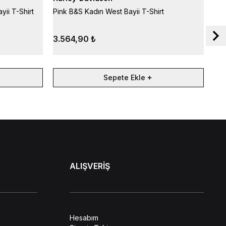
yii T-Shirt
Pink B&S Kadın West Bayii T-Shirt
Fla
3.564,90 ₺
3.
Sepete Ekle
ALIŞVERİŞ
Hesabım