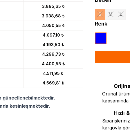
3.895,65 ₺
S
M
L
3.938,68 ₺
Renk
4.050,55 ₺
4.097,10 ₺
4.193,50 ₺
4.299,73 ₺
4.400,58 ₺
4.511,95 ₺
4.569,81 ₺
Orijin
Orijinal ürü
n güncellenebilmektedir.
kapsamında l
ında kesinleşmektedir.
Hızlı 
Siparişlerini
kargoyla gö