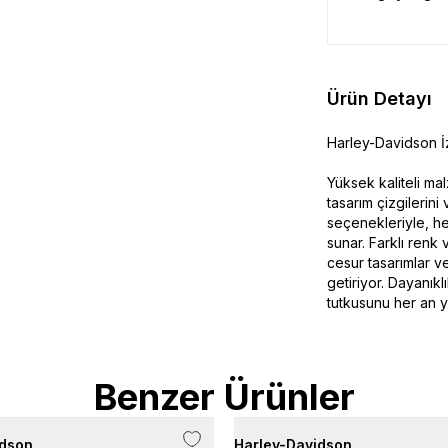
Ürün Detayı
Harley-Davidson İz
Yüksek kaliteli ma
tasarım çizgilerin
seçenekleriyle, h
sunar. Farklı renk 
cesur tasarımlar v
getiriyor. Dayanıkl
tutkusunu her an y
Benzer Ürünler
idson
Harley-Davidson