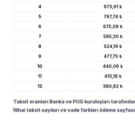
4
973,91 ₺
5
787,74 ₺
6
675,09 ₺
7
585,30 ₺
8
524,19 ₺
9
477,75 ₺
10
440,06 ₺
11
410,18 ₺
12
380,82 ₺
Taksit oranları Banka ve POS kuruluşları tarafında
Nihai taksit sayıları ve vade farkları ödeme sayfas