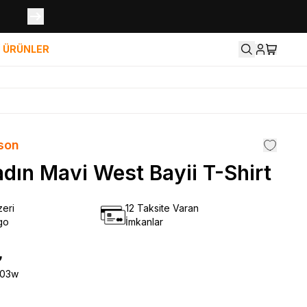
İ ÜRÜNLER
son
dın Mavi West Bayii T-Shirt
eri
12 Taksite Varan
go
İmkanlar
₺
203w