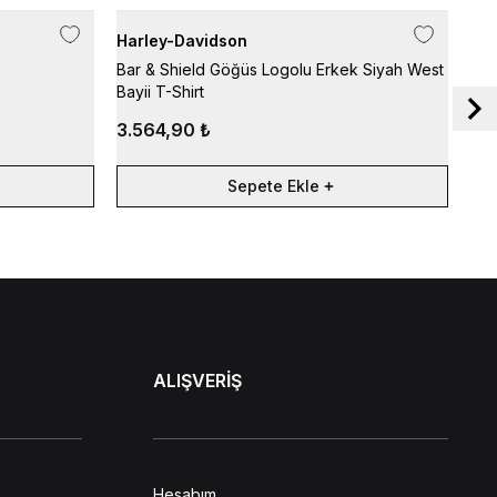
Harley-Davidson
Har
Bar & Shield Göğüs Logolu Erkek Siyah West
Roa
Bayii T-Shirt
3.564,90 ₺
3.
Sepete Ekle
ALIŞVERİŞ
Hesabım