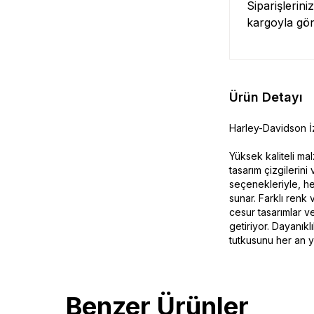
Siparişlerini
kargoyla gö
Ürün Detayı
Harley-Davidson İz
Yüksek kaliteli ma
tasarım çizgilerin
seçenekleriyle, h
sunar. Farklı renk 
cesur tasarımlar v
getiriyor. Dayanıkl
tutkusunu her an y
Benzer Ürünler