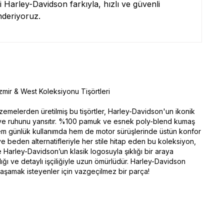
zi Harley-Davidson farkıyla, hızlı ve güvenli
nderiyoruz.
mir & West Koleksiyonu Tişörtleri
lzemelerden üretilmiş bu tişörtler, Harley-Davidson'un ikonik
i ve ruhunu yansıtır. %100 pamuk ve esnek poly-blend kumaş
em günlük kullanımda hem de motor sürüşlerinde üstün konfor
ve beden alternatifleriyle her stile hitap eden bu koleksiyon,
e Harley-Davidson’un klasik logosuyla şıklığı bir araya
ılığı ve detaylı işçiliğiyle uzun ömürlüdür. Harley-Davidson
aşamak isteyenler için vazgeçilmez bir parça!