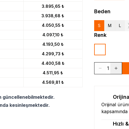
3.895,65 ₺
Beden
3.938,68 ₺
4.050,55 ₺
S
M
L
Renk
4.097,10 ₺
4.193,50 ₺
4.299,73 ₺
4.400,58 ₺
1
4.511,95 ₺
4.569,81 ₺
Orijin
n güncellenebilmektedir.
Orijinal ürü
ında kesinleşmektedir.
kapsamında l
Hızlı 