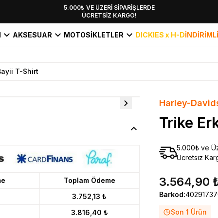
YENİ SEZON KOLEKSİYONU EKLENDİ,
5.000₺ VE ÜZERİ SİPARİŞLERDE
ÜCRETSİZ KARGO!
HEMEN KEŞFET!
I
AKSESUAR
MOTOSİKLETLER
DICKIES x H-D
İNDİRİML
ayii T-Shirt
Harley-David
Trike Er
5.000₺ ve Üz
Ücretsiz Kar
3.564,90 
me
Toplam Ödeme
Barkod
:
40291737
3.752,13 ₺
Son 1 Ürün
3.816,40 ₺