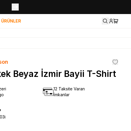
İ ÜRÜNLER
son
kek Beyaz İzmir Bayii T-Shirt
eri
12 Taksite Varan
go
İmkanlar
₺
03i