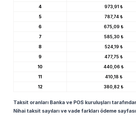
4
973,91 ₺
5
787,74 ₺
6
675,09 ₺
7
585,30 ₺
8
524,19 ₺
9
477,75 ₺
10
440,06 ₺
11
410,18 ₺
12
380,82 ₺
Taksit oranları Banka ve POS kuruluşları tarafında
Nihai taksit sayıları ve vade farkları ödeme sayfas