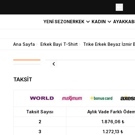
YENİ SEZON
ERKEK
KADIN
AYAKKAB
Ana Sayfa
Erkek Bayi T-Shirt
Trike Erkek Beyaz İzmir B
TAKSİT
Taksit Sayısı
Aylık Vade Farklı Öde
2
1.876,06 ₺
3
1.272,13 ₺