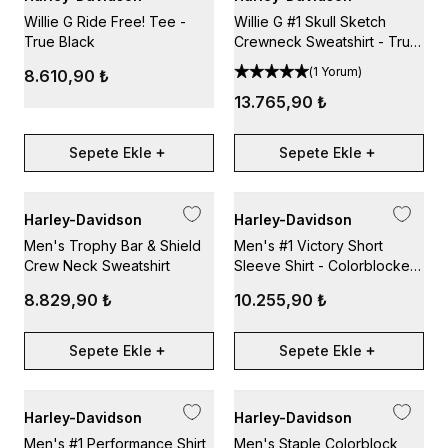
Willie G Ride Free! Tee -
Willie G #1 Skull Sketch
True Black
Crewneck Sweatshirt - True
Black
(
1 Yorum
)
8.610,90 ₺
13.765,90 ₺
Sepete Ekle
Sepete Ekle
Harley-Davidson
Harley-Davidson
Men's Trophy Bar & Shield
Men's #1 Victory Short
Crew Neck Sweatshirt
Sleeve Shirt - Colorblocked
- Blue
8.829,90 ₺
10.255,90 ₺
Sepete Ekle
Sepete Ekle
Harley-Davidson
Harley-Davidson
Men's #1 Performance Shirt
Men's Staple Colorblock