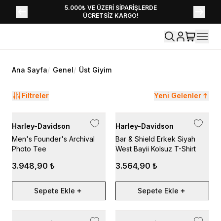
YENİ SEZON KOLEKSİYONU EKLENDİ,
5.000₺ VE ÜZERİ SİPARİŞLERDE
ÜCRETSİZ KARGO!
HEMEN KEŞFET!
Ana Sayfa
/
Genel
/
Üst Giyim
Filtreler
Yeni Gelenler
Harley-Davidson
Harley-Davidson
Men's Founder's Archival
Bar & Shield Erkek Siyah
Photo Tee
West Bayii Kolsuz T-Shirt
3.948,90 ₺
3.564,90 ₺
Sepete Ekle
Sepete Ekle