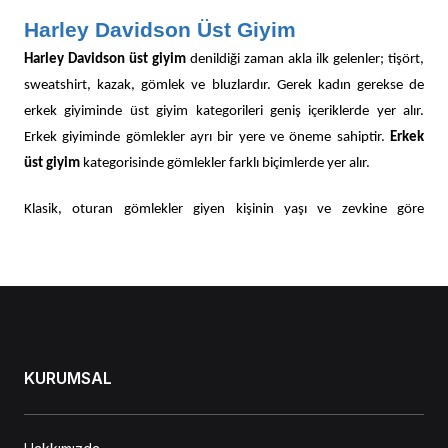
Harley Davidson Üst Giyim
Harley Davidson üst giyim
denildiği zaman akla ilk gelenler; tişört,
sweatshirt, kazak, gömlek ve bluzlardır. Gerek kadın gerekse de
erkek giyiminde üst giyim kategorileri geniş içeriklerde yer alır.
Erkek giyiminde gömlekler ayrı bir yere ve öneme sahiptir.
Erkek
üst giyim
kategorisinde gömlekler farklı biçimlerde yer alır.
Klasik, oturan gömlekler giyen kişinin yaşı ve zevkine göre
farklılıklar gösterir. Gömleklerde uzun kol ya da kısa kol tasarımlar,
mevsim özelliklerine göre değişim gösterir. Düz ya da çizgili de
olabilir. Son yıllarda en çok tercih gören kıyafet kategorileri spor
modellerdir.
Harley Davidson spor üst giyim
kategorisinde erkek
giyiminde olduğu kadar kadın giyiminde de bol çeşit bulunur.
KURUMSAL
Kadın Kategorisinde Yer Alan Üst Giyim Modelleri
Kadın üst giyim
kategorisinde yer alan kıyafetler içerisinde bluz ve
tişörtler ayrı bir yere sahiptir. Yaz ayları için öne çıkan askılı bluz ve