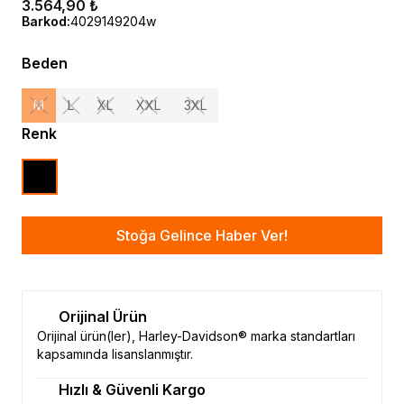
3.564,90 ₺
Barkod
:
4029149204w
Beden
M
L
XL
XXL
3XL
Renk
Stoğa Gelince Haber Ver!
Orijinal Ürün
Orijinal ürün(ler), Harley-Davidson® marka standartları
kapsamında lisanslanmıştır.
Hızlı & Güvenli Kargo