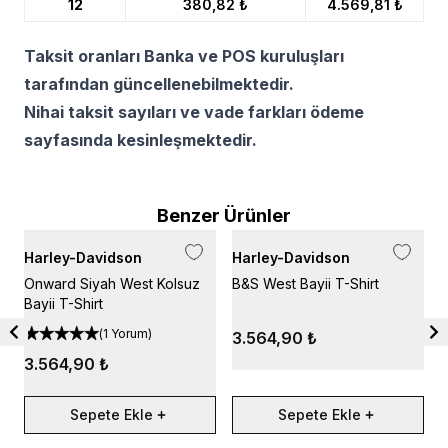
12
380,82 ₺
4.569,81 ₺
Taksit oranları Banka ve POS kuruluşları
tarafından güncellenebilmektedir.
Nihai taksit sayıları ve vade farkları ödeme
sayfasında kesinleşmektedir.
Benzer Ürünler
Harley-Davidson
Harley-Davidson
H
Onward Siyah West Kolsuz
B&S West Bayii T-Shirt
W
Bayii T-Shirt
B
(
1 Yorum
)
3.564,90 ₺
3.564,90 ₺
Sepete Ekle
Sepete Ekle