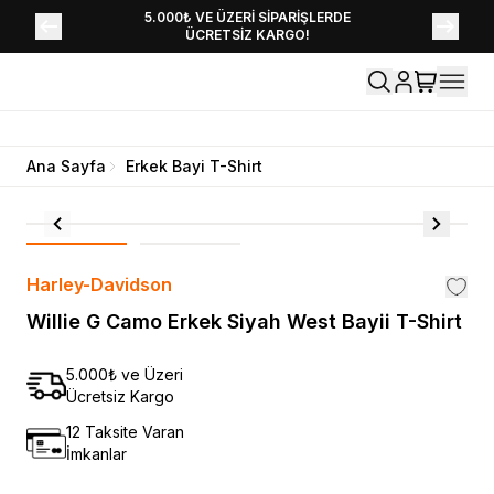
YENİ SEZON KOLEKSİYONU EKLENDİ,
5.000₺ VE ÜZERİ SİPARİŞLERDE
ÜCRETSİZ KARGO!
HEMEN KEŞFET!
Ana Sayfa
Erkek Bayi T-Shirt
Harley-Davidson
Willie G Camo Erkek Siyah West Bayii T-Shirt
5.000₺ ve Üzeri
Ücretsiz Kargo
12 Taksite Varan
İmkanlar