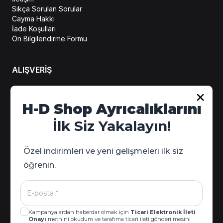
Sıkça Sorulan Sorular
Cayma Hakkı
İade Koşulları
Ön Bilgilendirme Formu
ALIŞVERİŞ
Hesabım
H-D Shop Ayrıcalıklarını
Sipariş Takip
İlk Siz Yakalayın!
Kampanya Detayları
Özel indirimleri ve yeni gelişmeleri ilk siz
öğrenin.
Kampanyalardan haberdar olmak için
Ticari Elektronik İleti
Onayı
metnini okudum ve tarafıma ticari ileti gönderilmesini