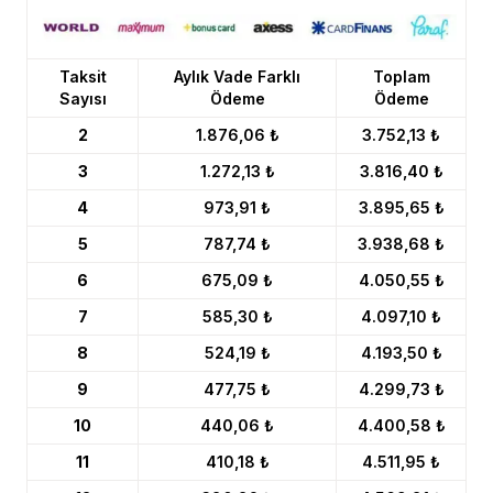
Taksit
Aylık Vade Farklı
Toplam
Sayısı
Ödeme
Ödeme
2
1.876,06 ₺
3.752,13 ₺
3
1.272,13 ₺
3.816,40 ₺
4
973,91 ₺
3.895,65 ₺
5
787,74 ₺
3.938,68 ₺
6
675,09 ₺
4.050,55 ₺
7
585,30 ₺
4.097,10 ₺
8
524,19 ₺
4.193,50 ₺
9
477,75 ₺
4.299,73 ₺
10
440,06 ₺
4.400,58 ₺
11
410,18 ₺
4.511,95 ₺