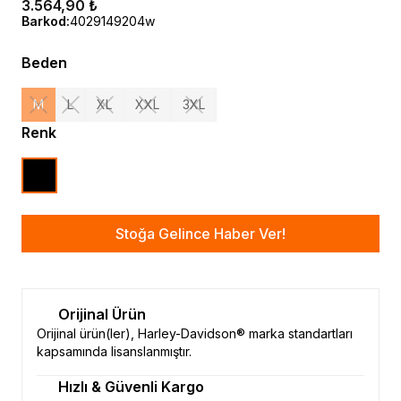
3.564,90 ₺
Barkod
:
4029149204w
Beden
M
L
XL
XXL
3XL
Renk
Stoğa Gelince Haber Ver!
Orijinal Ürün
Orijinal ürün(ler), Harley-Davidson® marka standartları
kapsamında lisanslanmıştır.
Hızlı & Güvenli Kargo