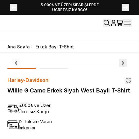
YENİ SEZON KOLEKSİYONU EKLENDİ,
5.000₺ VE ÜZERİ SİPARİŞLERDE
ÜCRETSİZ KARGO!
HEMEN KEŞFET!
Ana Sayfa
Erkek Bayi T-Shirt
Harley-Davidson
Willie G Camo Erkek Siyah West Bayii T-Shirt
5.000₺ ve Üzeri
Ücretsiz Kargo
12 Taksite Varan
İmkanlar