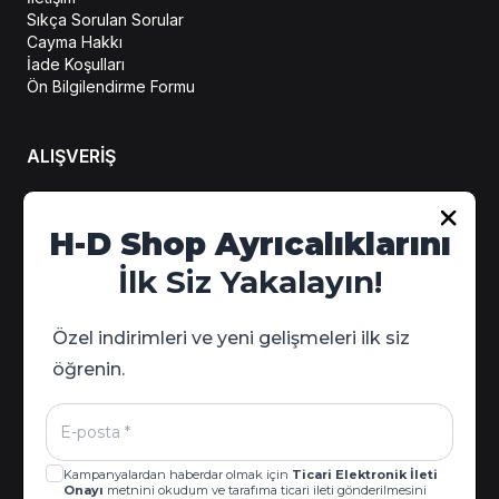
Sıkça Sorulan Sorular
Cayma Hakkı
İade Koşulları
Ön Bilgilendirme Formu
ALIŞVERİŞ
Hesabım
H-D Shop Ayrıcalıklarını
Sipariş Takip
İlk Siz Yakalayın!
Kampanya Detayları
Özel indirimleri ve yeni gelişmeleri ilk siz
öğrenin.
Kampanyalardan haberdar olmak için
Ticari Elektronik İleti
Onayı
metnini okudum ve tarafıma ticari ileti gönderilmesini