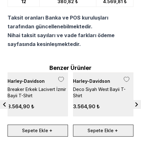
12
380,82 ₺
4.569,81 ₺
Taksit oranları Banka ve POS kuruluşları
tarafından güncellenebilmektedir.
Nihai taksit sayıları ve vade farkları ödeme
sayfasında kesinleşmektedir.
Benzer Ürünler
Harley-Davidson
Harley-Davidson
H
Breaker Erkek Lacivert İzmir
Deco Siyah West Bayii T-
D
Bayii T-Shirt
Shirt
İ
3.564,90 ₺
3.564,90 ₺
Sepete Ekle
Sepete Ekle