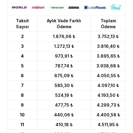
Taksit
Aylık Vade Farklı
Toplam
Sayısı
Ödeme
Ödeme
2
1.876,06 ₺
3.752,13 ₺
3
1.272,13 ₺
3.816,40 ₺
4
973,91 ₺
3.895,65 ₺
5
787,74 ₺
3.938,68 ₺
6
675,09 ₺
4.050,55 ₺
7
585,30 ₺
4.097,10 ₺
8
524,19 ₺
4.193,50 ₺
9
477,75 ₺
4.299,73 ₺
10
440,06 ₺
4.400,58 ₺
11
410,18 ₺
4.511,95 ₺