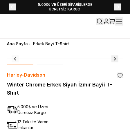
YENİ SEZON KOLEKSİYONU EKLENDİ,
5.000₺ VE ÜZERİ SİPARİŞLERDE
ÜCRETSİZ KARGO!
HEMEN KEŞFET!
Ana Sayfa
Erkek Bayi T-Shirt
Harley-Davidson
Winter Chrome Erkek Siyah İzmir Bayii T-
Shirt
5.000₺ ve Üzeri
Ücretsiz Kargo
12 Taksite Varan
İmkanlar