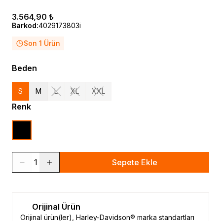
3.564,90 ₺
Barkod
:
4029173803i
Son 1 Ürün
Beden
S
M
L
XL
XXL
Renk
1
Sepete Ekle
Orijinal Ürün
Orijinal ürün(ler), Harley-Davidson® marka standartları