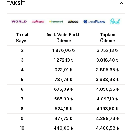
TAKSİT
Taksit
Aylık Vade Farklı
Toplam
Sayısı
Ödeme
Ödeme
2
1.876,06 ₺
3.752,13 ₺
3
1.272,13 ₺
3.816,40 ₺
4
973,91 ₺
3.895,65 ₺
5
787,74 ₺
3.938,68 ₺
6
675,09 ₺
4.050,55 ₺
7
585,30 ₺
4.097,10 ₺
8
524,19 ₺
4.193,50 ₺
9
477,75 ₺
4.299,73 ₺
10
440,06 ₺
4.400,58 ₺