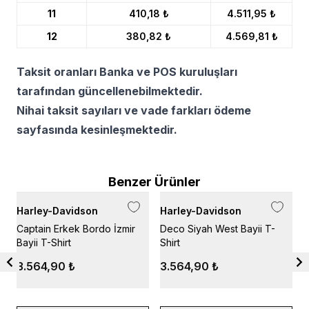
11
410,18 ₺
4.511,95 ₺
12
380,82 ₺
4.569,81 ₺
Taksit oranları Banka ve POS kuruluşları
tarafından güncellenebilmektedir.
Nihai taksit sayıları ve vade farkları ödeme
sayfasında kesinleşmektedir.
Benzer Ürünler
Harley-Davidson
Harley-Davidson
H
Captain Erkek Bordo İzmir
Deco Siyah West Bayii T-
C
Bayii T-Shirt
Shirt
B
3.564,90 ₺
3.564,90 ₺