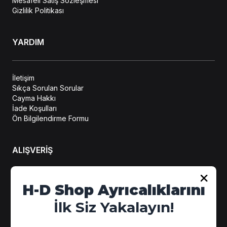
Mesafeli Satış Sözleşmesi
Gizlilik Politikası
YARDIM
İletişim
Sıkça Sorulan Sorular
Cayma Hakkı
İade Koşulları
Ön Bilgilendirme Formu
ALIŞVERİŞ
Hesabım
H-D Shop Ayrıcalıklarını
Sipariş Takip
İlk Siz Yakalayın!
Kampanya Detayları