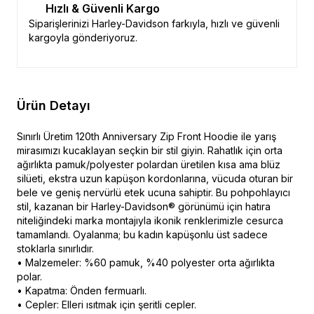
Hızlı & Güvenli Kargo
Siparişlerinizi Harley-Davidson farkıyla, hızlı ve güvenli
kargoyla gönderiyoruz.
Ürün Detayı
Sınırlı Üretim 120th Anniversary Zip Front Hoodie ile yarış
mirasımızı kucaklayan seçkin bir stil giyin. Rahatlık için orta
ağırlıkta pamuk/polyester polardan üretilen kısa ama blüz
silüeti, ekstra uzun kapüşon kordonlarına, vücuda oturan bir
bele ve geniş nervürlü etek ucuna sahiptir. Bu pohpohlayıcı
stil, kazanan bir Harley-Davidson® görünümü için hatıra
niteliğindeki marka montajıyla ikonik renklerimizle cesurca
tamamlandı. Oyalanma; bu kadın kapüşonlu üst sadece
stoklarla sınırlıdır.
• Malzemeler: %60 pamuk, %40 polyester orta ağırlıkta
polar.
• Kapatma: Önden fermuarlı.
• Cepler: Elleri ısıtmak için şeritli cepler.