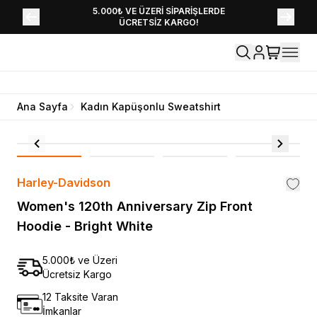
YENİ SEZON KOLEKSİYONU EKLENDİ,
5.000₺ VE ÜZERİ SİPARİŞLERDE
ÜCRETSİZ KARGO!
HEMEN KEŞFET!
Ana Sayfa
Kadın Kapüşonlu Sweatshirt
Harley-Davidson
Women's 120th Anniversary Zip Front
Hoodie - Bright White
5.000₺ ve Üzeri
Ücretsiz Kargo
12 Taksite Varan
İmkanlar