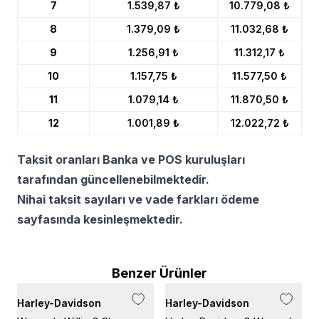
7
1.539,87 ₺
10.779,08 ₺
8
1.379,09 ₺
11.032,68 ₺
9
1.256,91 ₺
11.312,17 ₺
10
1.157,75 ₺
11.577,50 ₺
11
1.079,14 ₺
11.870,50 ₺
12
1.001,89 ₺
12.022,72 ₺
Taksit oranları Banka ve POS kuruluşları
tarafından güncellenebilmektedir.
Nihai taksit sayıları ve vade farkları ödeme
sayfasında kesinleşmektedir.
Benzer Ürünler
Harley-Davidson
Harley-Davidson