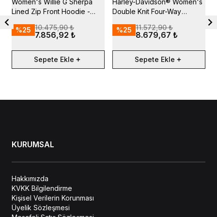
Women's Willie G Sherpa
Harley-Davidson® Women's
Lined Zip Front Hoodie -
Double Knit Four-Way
Grape Leaf
Stretch Hoodie
10.475,90 ₺
11.572,90 ₺
%
25
%
25
7.856,92 ₺
8.679,67 ₺
Sepete Ekle
Sepete Ekle
KURUMSAL
Hakkımızda
KVKK Bilgilendirme
Kişisel Verilerin Korunması
Üyelik Sözleşmesi