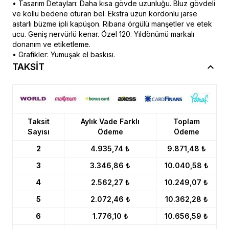
• Tasarım Detayları: Daha kısa gövde uzunluğu. Bluz gövdeli
ve kollu bedene oturan bel. Ekstra uzun kordonlu jarse
astarlı büzme ipli kapüşon. Ribana örgülü manşetler ve etek
ucu. Geniş nervürlü kenar. Özel 120. Yıldönümü markalı
donanım ve etiketleme.
• Grafikler: Yumuşak el baskısı.
TAKSİT
Taksit
Aylık Vade Farklı
Toplam
Sayısı
Ödeme
Ödeme
2
4.935,74 ₺
9.871,48 ₺
3
3.346,86 ₺
10.040,58 ₺
4
2.562,27 ₺
10.249,07 ₺
5
2.072,46 ₺
10.362,28 ₺
6
1.776,10 ₺
10.656,59 ₺