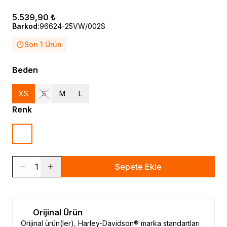
5.539,90 ₺
Barkod
:
96624-25VW/002S
Son 1 Ürün
Beden
XS
S
M
L
Renk
1
Sepete Ekle
Orijinal Ürün
Orijinal ürün(ler), Harley-Davidson® marka standartları