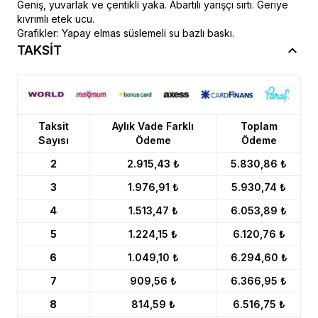
Geniş, yuvarlak ve çentikli yaka. Abartılı yarışçı sırtı. Geriye
kıvrımlı etek ucu.
Grafikler: Yapay elmas süslemeli su bazlı baskı.
TAKSİT
Taksit
Aylık Vade Farklı
Toplam
Sayısı
Ödeme
Ödeme
2
2.915,43 ₺
5.830,86 ₺
3
1.976,91 ₺
5.930,74 ₺
4
1.513,47 ₺
6.053,89 ₺
5
1.224,15 ₺
6.120,76 ₺
6
1.049,10 ₺
6.294,60 ₺
7
909,56 ₺
6.366,95 ₺
8
814,59 ₺
6.516,75 ₺