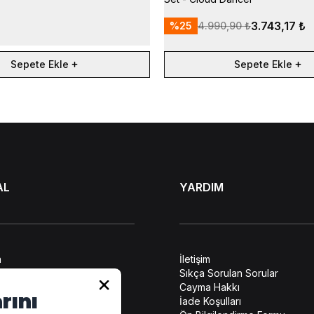
3.743,17 ₺
%
25
4.990,90 ₺
Sepete Ekle
Sepete Ekle
AL
YARDIM
a
İletişim
lendirme
Sıkça Sorulan Sorular
ilerin Korunması
Cayma Hakkı
rını
leşmesi
İade Koşulları