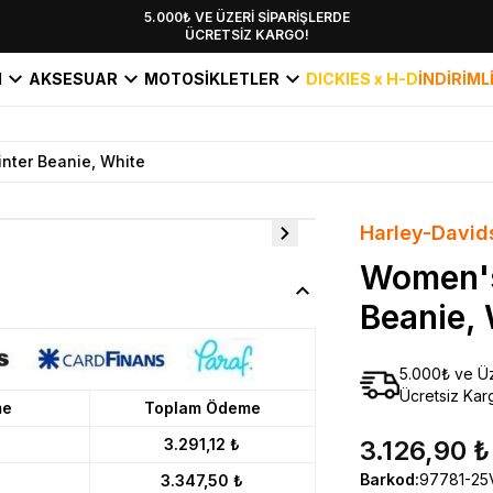
YENİ SEZON KOLEKSİYONU EKLENDİ,
5.000₺ VE ÜZERİ SİPARİŞLERDE
ÜCRETSİZ KARGO!
HEMEN KEŞFET!
I
AKSESUAR
MOTOSİKLETLER
DICKIES x H-D
İNDİRİML
nter Beanie, White
Harley-David
Women's
Beanie,
5.000₺ ve Üz
Ücretsiz Kar
me
Toplam Ödeme
3.291,12 ₺
3.126,90 ₺
Barkod
:
97781-2
3.347,50 ₺