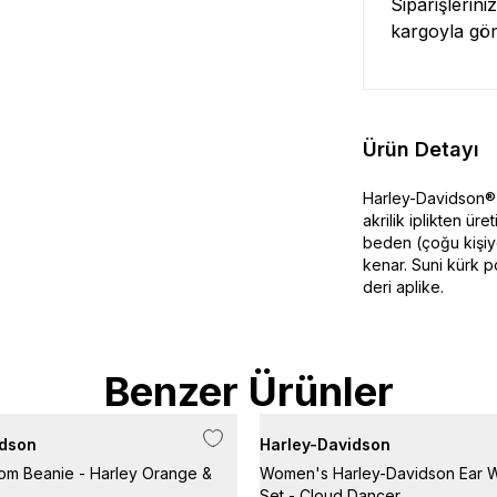
Siparişlerini
kargoyla gö
Ürün Detayı
Harley-Davidson®
akrilik iplikten ür
beden (çoğu kişiy
kenar. Suni kürk p
deri aplike.
Benzer Ürünler
idson
Harley-Davidson
om Beanie - Harley Orange &
Women's Harley-Davidson Ear W
Set - Cloud Dancer