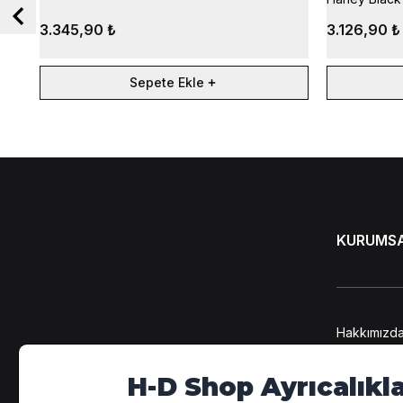
3.345,90 ₺
3.126,90 ₺
Sepete Ekle
KURUMS
Hakkımızd
KVKK Bilgi
Kişisel Ver
H-D Shop Ayrıcalıkla
Üyelik Söz