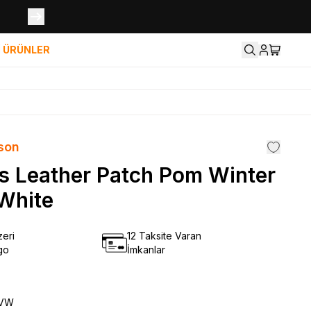
İ ÜRÜNLER
son
 Leather Patch Pom Winter
 White
eri
12 Taksite Varan
go
İmkanlar
5VW