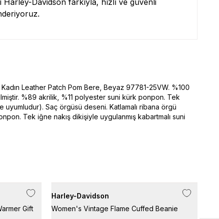
zi Harley-Davidson farkıyla, hızlı ve güvenli
nderiyoruz.
 Kadın Leather Patch Pom Bere, Beyaz 97781-25VW. %100
etilmiştir. %89 akrilik, %11 polyester suni kürk ponpon. Tek
e uyumludur). Saç örgüsü deseni. Katlamalı ribana örgü
onpon. Tek iğne nakış dikişiyle uygulanmış kabartmalı suni
Harley-Davidson
Har
armer Gift
Women's Vintage Flame Cuffed Beanie
Har