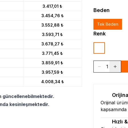
3.417,01 ₺
Beden
3.454,76 ₺
Tek Beden
3.552,88 ₺
Renk
3.593,71 ₺
3.678,27 ₺
3.771,45 ₺
3.859,91 ₺
1
3.957,59 ₺
4.008,34 ₺
Orijin
n güncellenebilmektedir.
Orijinal ürü
ında kesinleşmektedir.
kapsamında l
Hızlı 