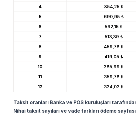
4
854,25 ₺
5
690,95 ₺
6
592,15 ₺
7
513,39 ₺
8
459,78 ₺
9
419,05 ₺
10
385,99 ₺
11
359,78 ₺
12
334,03 ₺
Taksit oranları Banka ve POS kuruluşları tarafında
Nihai taksit sayıları ve vade farkları ödeme sayfas