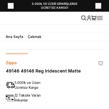
YENİ SEZON KOLEKSİYONU EKLENDİ,
5.000₺ VE ÜZERİ SİPARİŞLERDE
ÜCRETSİZ KARGO!
HEMEN KEŞFET!
Ana Sayfa
Çakmak
Zippo
49146 49146 Reg Iridescent Matte
5.000₺ ve Üzeri
Ücretsiz Kargo
12 Taksite Varan
İmkanlar