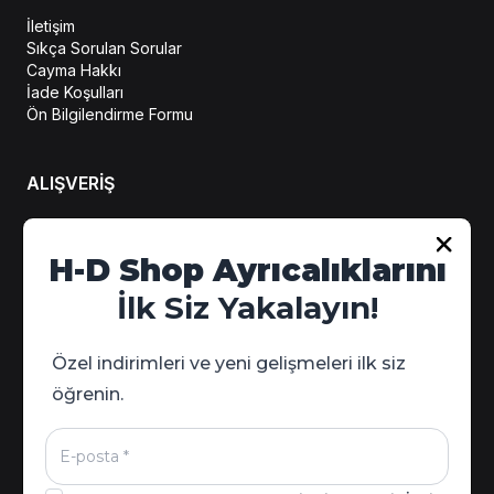
İletişim
Sıkça Sorulan Sorular
Cayma Hakkı
İade Koşulları
Ön Bilgilendirme Formu
ALIŞVERİŞ
Hesabım
H-D Shop Ayrıcalıklarını
Sipariş Takip
İlk Siz Yakalayın!
Kampanya Detayları
Özel indirimleri ve yeni gelişmeleri ilk siz
öğrenin.