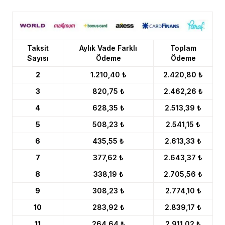
Taksit
Aylık Vade Farklı
Toplam
Sayısı
Ödeme
Ödeme
2
1.210,40 ₺
2.420,80 ₺
3
820,75 ₺
2.462,26 ₺
4
628,35 ₺
2.513,39 ₺
5
508,23 ₺
2.541,15 ₺
6
435,55 ₺
2.613,33 ₺
7
377,62 ₺
2.643,37 ₺
8
338,19 ₺
2.705,56 ₺
9
308,23 ₺
2.774,10 ₺
10
283,92 ₺
2.839,17 ₺
11
264,64 ₺
2.911,02 ₺