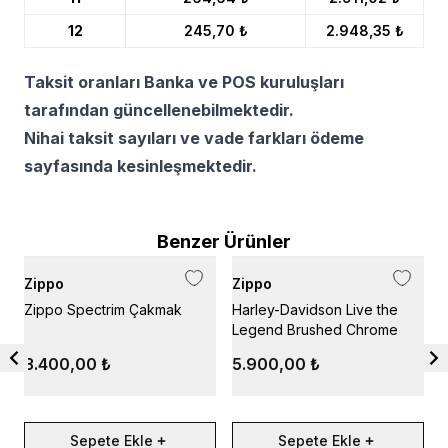
12
245,70 ₺
2.948,35 ₺
Taksit oranları Banka ve POS kuruluşları
tarafından güncellenebilmektedir.
Nihai taksit sayıları ve vade farkları ödeme
sayfasında kesinleşmektedir.
Benzer Ürünler
Zippo
Zippo
Z
Zippo Spectrim Çakmak
Harley-Davidson Live the
Z
Legend Brushed Chrome
C
3.400,00 ₺
5.900,00 ₺
Sepete Ekle
Sepete Ekle