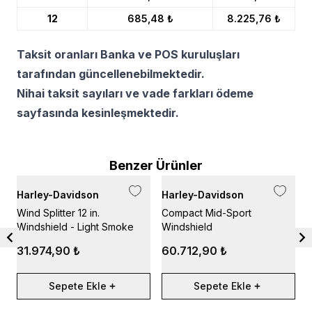
12
685,48 ₺
8.225,76 ₺
Taksit oranları Banka ve POS kuruluşları
tarafından güncellenebilmektedir.
Nihai taksit sayıları ve vade farkları ödeme
sayfasında kesinleşmektedir.
Benzer Ürünler
Harley-Davidson
Harley-Davidson
H
Wind Splitter 12 in.
Compact Mid-Sport
H
Windshield - Light Smoke
Windshield
B
31.974,90 ₺
60.712,90 ₺
Sepete Ekle
Sepete Ekle