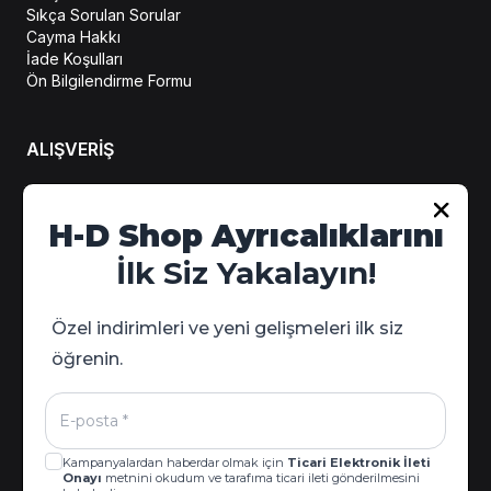
Sıkça Sorulan Sorular
Cayma Hakkı
İade Koşulları
Ön Bilgilendirme Formu
ALIŞVERİŞ
Hesabım
H-D Shop Ayrıcalıklarını
Sipariş Takip
İlk Siz Yakalayın!
Kampanya Detayları
Özel indirimleri ve yeni gelişmeleri ilk siz
öğrenin.
Kampanyalardan haberdar olmak için
Ticari Elektronik İleti
Onayı
metnini okudum ve tarafıma ticari ileti gönderilmesini