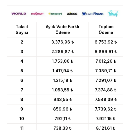
Taksit
Aylık Vade Farklı
Toplam
Sayısı
Ödeme
Ödeme
2
3.376,96 ₺
6.753,92 ₺
3
2.289,87 ₺
6.869,61 ₺
4
1.753,06 ₺
7.012,26 ₺
5
1.417,94 ₺
7.089,71 ₺
6
1.215,18 ₺
7.291,07 ₺
7
1.053,55 ₺
7.374,88 ₺
8
943,55 ₺
7.548,39 ₺
9
859,96 ₺
7.739,62 ₺
10
792,11 ₺
7.921,15 ₺
11
738,33 ₺
8.121,61 ₺