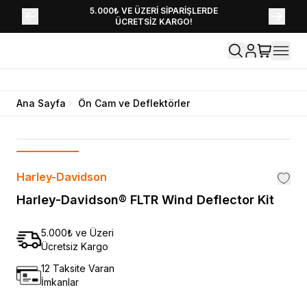
YENİ SEZON KOLEKSİYONU EKLENDİ,
5.000₺ VE ÜZERİ SİPARİŞLERDE
ÜCRETSİZ KARGO!
HEMEN KEŞFET!
Ana Sayfa
Ön Cam ve Deflektörler
Harley-Davidson
Harley-Davidson® FLTR Wind Deflector Kit
5.000₺ ve Üzeri
Ücretsiz Kargo
12 Taksite Varan
İmkanlar