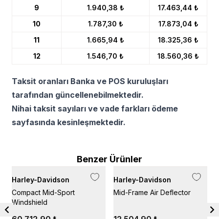
9
1.940,38 ₺
17.463,44 ₺
10
1.787,30 ₺
17.873,04 ₺
11
1.665,94 ₺
18.325,36 ₺
12
1.546,70 ₺
18.560,36 ₺
Taksit oranları Banka ve POS kuruluşları
tarafından güncellenebilmektedir.
Nihai taksit sayıları ve vade farkları ödeme
sayfasında kesinleşmektedir.
Benzer Ürünler
Harley-Davidson
Harley-Davidson
H
Compact Mid-Sport
Mid-Frame Air Deflector
H
Windshield
W