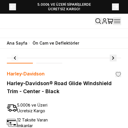
YENİ SEZON KOLEKSİYONU EKLENDİ,
5.000₺ VE ÜZERİ SİPARİŞLERDE
ÜCRETSİZ KARGO!
HEMEN KEŞFET!
Ana Sayfa
Ön Cam ve Deflektörler
Harley-Davidson
Harley-Davidson® Road Glide Windshield
Trim - Center - Black
5.000₺ ve Üzeri
Ücretsiz Kargo
12 Taksite Varan
İmkanlar