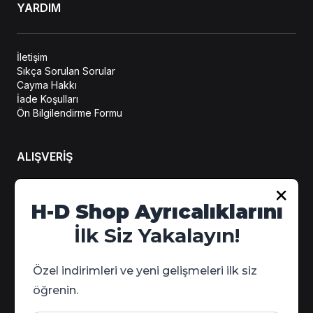
YARDIM
İletişim
Sıkça Sorulan Sorular
Cayma Hakkı
İade Koşulları
Ön Bilgilendirme Formu
ALIŞVERİŞ
Hesabım
H-D Shop Ayrıcalıklarını
Sipariş Takip
İlk Siz Yakalayın!
Kampanya Detayları
Özel indirimleri ve yeni gelişmeleri ilk siz
öğrenin.