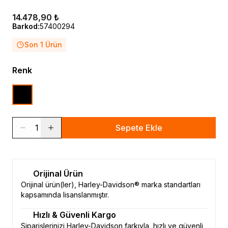
14.478,90 ₺
Barkod
:
57400294
Son 1 Ürün
Renk
1
Sepete Ekle
Orijinal Ürün
Orijinal ürün(ler), Harley-Davidson® marka standartları
kapsamında lisanslanmıştır.
Hızlı & Güvenli Kargo
Siparişlerinizi Harley-Davidson farkıyla, hızlı ve güvenli