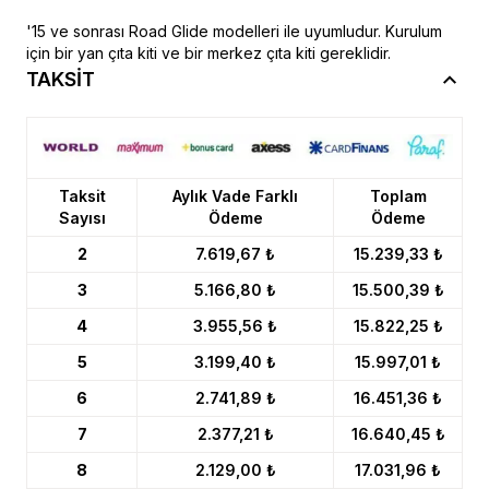
'15 ve sonrası Road Glide modelleri ile uyumludur. Kurulum
için bir yan çıta kiti ve bir merkez çıta kiti gereklidir.
TAKSİT
Taksit
Aylık Vade Farklı
Toplam
Sayısı
Ödeme
Ödeme
2
7.619,67 ₺
15.239,33 ₺
3
5.166,80 ₺
15.500,39 ₺
4
3.955,56 ₺
15.822,25 ₺
5
3.199,40 ₺
15.997,01 ₺
6
2.741,89 ₺
16.451,36 ₺
7
2.377,21 ₺
16.640,45 ₺
8
2.129,00 ₺
17.031,96 ₺