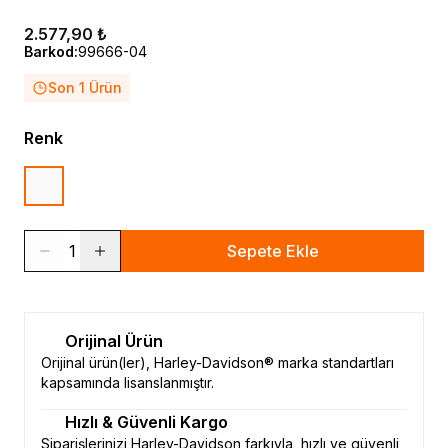
2.577,90 ₺
Barkod
:
99666-04
Son 1 Ürün
Renk
1
Sepete Ekle
Orijinal Ürün
Orijinal ürün(ler), Harley-Davidson® marka standartları
kapsamında lisanslanmıştır.
Hızlı & Güvenli Kargo
Siparişlerinizi Harley-Davidson farkıyla, hızlı ve güvenli