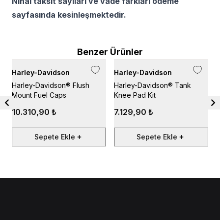
Nihai taksit sayıları ve vade farkları ödeme
sayfasında kesinleşmektedir.
Benzer Ürünler
Harley-Davidson
Harley-Davidson
H
Harley-Davidson® Flush
Harley-Davidson® Tank
F
Mount Fuel Caps
Knee Pad Kit
G
10.310,90 ₺
7.129,90 ₺
Sepete Ekle
Sepete Ekle