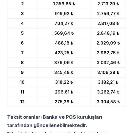
2
1.356,65 ₺
2.713,29 ₺
3
919,92 ₺
2.759,77 ₺
4
704,27 ₺
2.817,08 ₺
5
569,64 ₺
2.848,19 ₺
6
488,18 ₺
2.929,09 ₺
7
423,25 ₺
2.962,75 ₺
8
379,06 ₺
3.032,46 ₺
9
345,48 ₺
3.109,28 ₺
10
318,22 ₺
3.182,21 ₺
11
296,61 ₺
3.262,74 ₺
12
275,38 ₺
3.304,58 ₺
Taksit oranları Banka ve POS kuruluşları
tarafından güncellenebilmektedir.