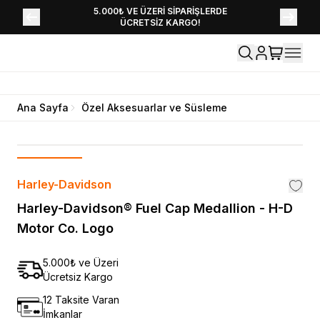
YENİ SEZON KOLEKSİYONU EKLENDİ,
5.000₺ VE ÜZERİ SİPARİŞLERDE
ÜCRETSİZ KARGO!
HEMEN KEŞFET!
Ana Sayfa
Özel Aksesuarlar ve Süsleme
Harley-Davidson
Harley-Davidson® Fuel Cap Medallion - H-D
Motor Co. Logo
5.000₺ ve Üzeri
Ücretsiz Kargo
12 Taksite Varan
İmkanlar