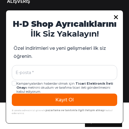
ALIŞVERİŞ
Hesabım
H-D Shop Ayrıcalıklarını
Sipariş Takip
İlk Siz Yakalayın!
Kampanya Detayları
Özel indirimleri ve yeni gelişmeleri ilk siz
öğrenin.
Kampanyalardan haberdar olmak için
Ticari Elektronik İleti
Onayı
metnini okudum ve tarafıma ticari ileti gönderilmesini
kabul ediyorum.
Kayıt Ol
© 2026 Harley-Davidson West & İzmir | Tüm Hakları Saklıdır |
Sepete Ekle
ikas E-Ticaret Altyapısıyla Hazırlanmıştır.
E-posta adresinizi girerek
pazarlama ve tanıtımla ilgili iletişim almayı
kabul
edersiniz.
2.577,90 ₺
Şimdi Satın Al