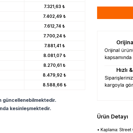
7.321,63 ₺
7.402,49 ₺
7.612,74 ₺
7.700,24 ₺
Orijin
7.881,41 ₺
Orijinal ürü
8.081,07 ₺
kapsamında l
8.270,61 ₺
Hızlı 
8.479,92 ₺
Siparişlerini
kargoyla gö
8.588,66 ₺
n güncellenebilmektedir.
ında kesinleşmektedir.
Ürün Detayı
• Kaplama: Street