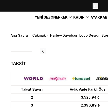
YENİ SEZON
ERKEK
KADIN
AYAKKAB
Ana Sayfa
Çakmak
Harley-Davidson Logo Design Str
TAKSİT
Taksit Sayısı
Aylık Vade Farklı Öde
2
3.525,94 ₺
3
2.390,89 ₺