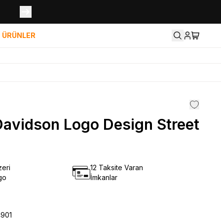
İ ÜRÜNLER
Davidson Logo Design Street
eri
12 Taksite Varan
go
İmkanlar
₺
4901