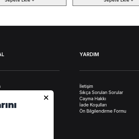
AL
YARDIM
a
İletişim
lendirme
Sıkça Sorulan Sorular
ilerin Korunması
Cayma Hakkı
rını
leşmesi
İade Koşulları
atış Sözleşmesi
Ön Bilgilendirme Formu
tikası