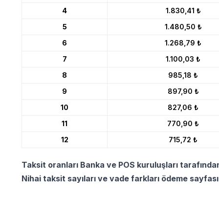
4
1.830,41 ₺
5
1.480,50 ₺
6
1.268,79 ₺
7
1.100,03 ₺
8
985,18 ₺
9
897,90 ₺
10
827,06 ₺
11
770,90 ₺
12
715,72 ₺
Taksit oranları Banka ve POS kuruluşları tarafında
Nihai taksit sayıları ve vade farkları ödeme sayfas