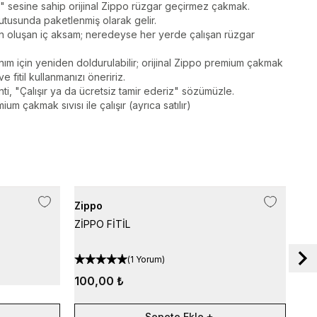
k" sesine sahip orijinal Zippo rüzgar geçirmez çakmak.
utusunda paketlenmiş olarak gelir.
 oluşan iç aksam; neredeyse her yerde çalışan rüzgar
ım için yeniden doldurulabilir; orijinal Zippo premium çakmak
e fitil kullanmanızı öneririz.
i, "Çalışır ya da ücretsiz tamir ederiz" sözümüzle.
um çakmak sıvısı ile çalışır (ayrıca satılır)
Zippo
Zip
ZİPPO FİTİL
Zip
(
1 Yorum
)
4.
100,00 ₺
Sepete Ekle