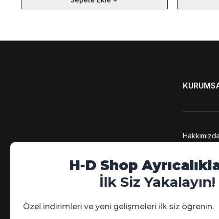
KURUMS
Hakkımızd
KVKK Bilgi
Kişisel Ver
H-D Shop Ayrıcalıkla
Üyelik Söz
Mesafeli S
İlk Siz Yakalayın!
Gizlilik Poli
Özel indirimleri ve yeni gelişmeleri ilk siz öğrenin.