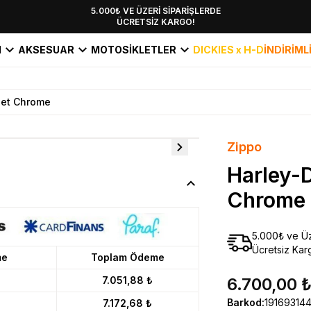
YENİ SEZON KOLEKSİYONU EKLENDİ,
5.000₺ VE ÜZERİ SİPARİŞLERDE
ÜCRETSİZ KARGO!
HEMEN KEŞFET!
I
AKSESUAR
MOTOSİKLETLER
DICKIES x H-D
İNDİRİML
eet Chrome
Zippo
Harley-
Chrome
5.000₺ ve Üz
Ücretsiz Kar
me
Toplam Ödeme
7.051,88 ₺
6.700,00 
Barkod
:
19169314
7.172,68 ₺