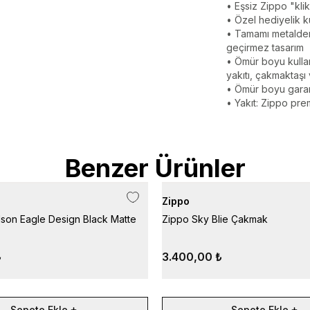
• Eşsiz Zippo "kli
• Özel hediyelik k
• Tamamı metalden
geçirmez tasarım
• Ömür boyu kullan
yakıtı, çakmaktaşı v
• Ömür boyu garant
• Yakıt: Zippo premi
Benzer Ürünler
Zippo
son Eagle Design Black Matte
Zippo Sky Blie Çakmak
₺
3.400,00 ₺
Sepete Ekle
Sepete Ekle