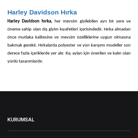
Harley Davidson Hırka
Harley Davidson hırka,
her mevsim giyilebilen ayrı bir yere ve
öneme sahip olan dış giyim kıyafetleri içerisindedir. Hırka almadan
önce mutlaka kalitesine ve mevsim özelliklerine uygun olmasına
bakmak gerekir. Hırkalarda polyester ve yün karışımı modeller son
derece fazla içeriklerde yer alır. Kış ayları için önerilen ve kalın olan
yünlü tasarımlardır.
Merserize modeller yaz aylarının vazgeçilmez tasarımları içerisinde
öne çıkar. Hırka modelleri de kendi içlerinde farklı kategorilere
ayrılır. Bunlar; kadın hırka tasarımları, erkekler için önerilen
modeller ise ceket hırka modelleridir. Uzun etek boyları ile tunik
hırkalar
Harley Davidson kadın hırka
tasarımlarında farklı bir yere
sahiptir. Hırkaların önden düğmeli ya da fermuarlı olanları olduğu
KURUMSAL
gibi düğmesiz yelek tarzında olanları da bulunur.
Hırkalarda Şık Tasarımlar