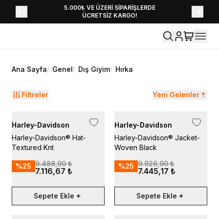
YENİ SEZON KOLEKSİYONU EKLENDİ,
5.000₺ VE ÜZERİ SİPARİŞLERDE
ÜCRETSİZ KARGO!
HEMEN KEŞFET!
Ana Sayfa
/
Genel
/
Dış Giyim
/
Hırka
Filtreler
Yeni Gelenler
Harley-Davidson
Harley-Davidson
Harley-Davidson® Hat-
Harley-Davidson® Jacket-
Textured Knt
Woven Black
9.488,90 ₺
9.926,90 ₺
%
25
%
25
7.116,67 ₺
7.445,17 ₺
Sepete Ekle
Sepete Ekle