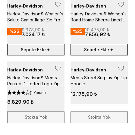
Harley-Davidson
Harley-Davidson
Harley-Davidson® Women's
Harley-Davidson® Women's
Salute Camouflage Zip Front
Road Home Sherpa Lined
Hoodie
Zip Front Fleece
9.378,90 ₺
10.475,90 ₺
%
25
%
25
7.034,17 ₺
7.856,92 ₺
Sepete Ekle
Sepete Ekle
Harley-Davidson
Harley-Davidson
Harley-Davidson® Men's
Men's Street Surplus Zip-Up
Printed Distorted Logo Zip-
Hoodie
Up Hoodie, Gray
(
1 Yorum
)
12.175,90 ₺
8.829,90 ₺
Stokta Yok
Stokta Yok