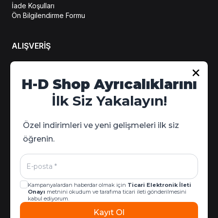
İade Koşulları
Ön Bilgilendirme Formu
ALIŞVERİŞ
H-D Shop Ayrıcalıklarını
Hesabım
Sipariş Takip
İlk Siz Yakalayın!
Kampanya Detayları
Özel indirimleri ve yeni gelişmeleri ilk siz
öğrenin.
Kampanyalardan haberdar olmak için
Ticari Elektronik İleti
Onayı
metnini okudum ve tarafıma ticari ileti gönderilmesini
kabul ediyorum.
Kayıt Ol