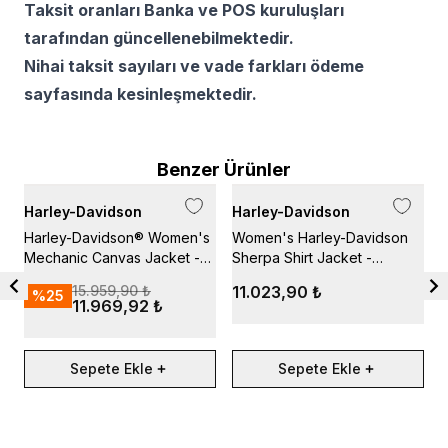
Taksit oranları Banka ve POS kuruluşları
tarafından güncellenebilmektedir.
Nihai taksit sayıları ve vade farkları ödeme
sayfasında kesinleşmektedir.
Benzer Ürünler
Harley-Davidson
Harley-Davidson
H
Harley-Davidson® Women's
Women's Harley-Davidson
H
Mechanic Canvas Jacket -
Sherpa Shirt Jacket -
M
Grape Leaf
Cashew
J
15.959,90 ₺
11.023,90 ₺
%
25
11.969,92 ₺
Sepete Ekle
Sepete Ekle