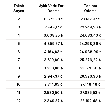
Taksit
Aylık Vade Farklı
Toplam
Sayısı
Ödeme
Ödeme
2
11.573,98 ₺
23.147,97 ₺
3
7.848,17 ₺
23.544,50 ₺
4
6.008,35 ₺
24.033,40 ₺
5
4.859,77 ₺
24.298,86 ₺
6
4.164,83 ₺
24.988,99 ₺
7
3.610,89 ₺
25.276,22 ₺
8
3.233,86 ₺
25.870,91 ₺
9
2.947,37 ₺
26.526,30 ₺
10
2.714,85 ₺
27.148,48 ₺
11
2.530,50 ₺
27.835,53 ₺
12
2.349,37 ₺
28.192,48 ₺