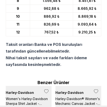
8
1.056,48 ₺
8.451,81 ₺
9
962,88 ₺
8.665,92 ₺
10
886,92 ₺
8.869,18 ₺
11
826,69 ₺
9.093,64 ₺
12
767,52 ₺
9.210,25 ₺
Taksit oranları Banka ve POS kuruluşları
tarafından güncellenebilmektedir.
Nihai taksit sayıları ve vade farkları ödeme
sayfasında kesinleşmektedir.
Benzer Ürünler
Harley-Davidson
Harley-Davidson
H
Women's Harley-Davidson
Harley-Davidson® Women's
H
Sherpa Shirt Jacket -
Mechanic Canvas Jacket -
M