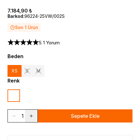
7.184,90 ₺
Barkod
:
96224-25VW/002S
Son 1 Ürün
|
5
1 Yorum
Beden
XS
S
M
Renk
1
Sepete Ekle