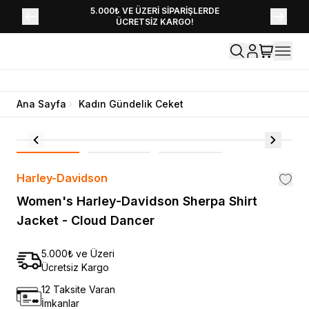
YENİ SEZON KOLEKSİYONU EKLENDİ,
5.000₺ VE ÜZERİ SİPARİŞLERDE
ÜCRETSİZ KARGO!
HEMEN KEŞFET!
Ana Sayfa
Kadın Gündelik Ceket
Harley-Davidson
Women's Harley-Davidson Sherpa Shirt
Jacket - Cloud Dancer
5.000₺ ve Üzeri
Ücretsiz Kargo
12 Taksite Varan
İmkanlar