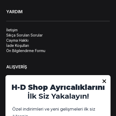
YARDIM
İletişim
Sıkça Sorulan Sorular
Cayma Hakkı
İade Koşulları
Ön Bilgilendirme Formu
ALIŞVERİŞ
H-D Shop Ayrıcalıklarını
Hesabım
Sipariş Takip
İlk Siz Yakalayın!
Kampanya Detayları
Özel indirimleri ve yeni gelişmeleri ilk siz