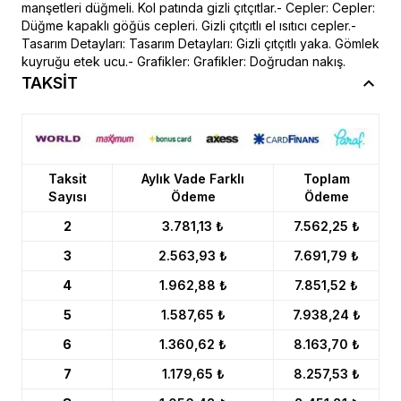
manşetleri düğmeli. Kol patında gizli çıtçıtlar.- Cepler: Cepler:
Düğme kapaklı göğüs cepleri. Gizli çıtçıtlı el ısıtıcı cepler.-
Tasarım Detayları: Tasarım Detayları: Gizli çıtçıtlı yaka. Gömlek
kuyruğu etek ucu.- Grafikler: Grafikler: Doğrudan nakış.
TAKSİT
Taksit
Aylık Vade Farklı
Toplam
Sayısı
Ödeme
Ödeme
2
3.781,13 ₺
7.562,25 ₺
3
2.563,93 ₺
7.691,79 ₺
4
1.962,88 ₺
7.851,52 ₺
5
1.587,65 ₺
7.938,24 ₺
6
1.360,62 ₺
8.163,70 ₺
7
1.179,65 ₺
8.257,53 ₺