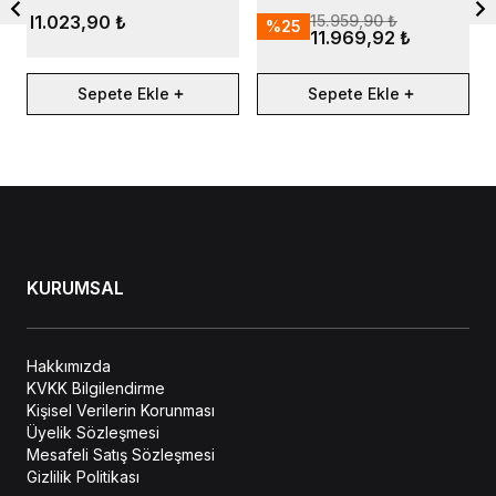
Cashew
Oatmeal
J
11.023,90 ₺
15.959,90 ₺
%
25
11.969,92 ₺
Sepete Ekle
Sepete Ekle
KURUMSAL
Hakkımızda
KVKK Bilgilendirme
Kişisel Verilerin Korunması
Üyelik Sözleşmesi
Mesafeli Satış Sözleşmesi
Gizlilik Politikası