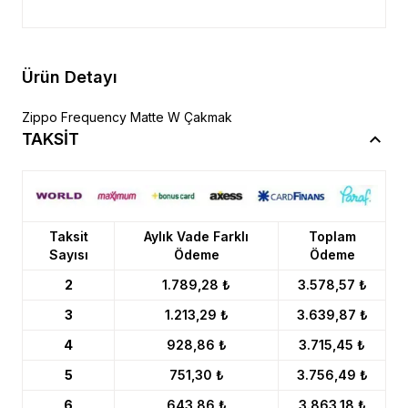
Ürün Detayı
Zippo Frequency Matte W Çakmak
TAKSİT
Taksit
Aylık Vade Farklı
Toplam
Sayısı
Ödeme
Ödeme
2
1.789,28 ₺
3.578,57 ₺
3
1.213,29 ₺
3.639,87 ₺
4
928,86 ₺
3.715,45 ₺
5
751,30 ₺
3.756,49 ₺
6
643,86 ₺
3.863,18 ₺