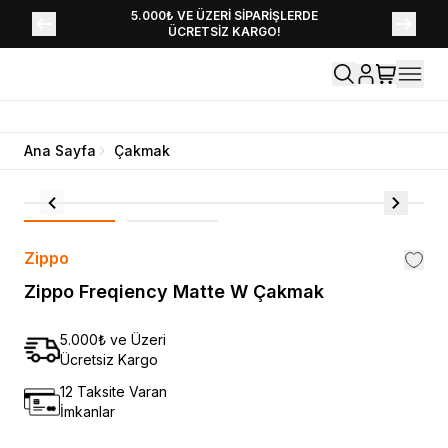
YENİ SEZON KOLEKSİYONU EKLENDİ,
5.000₺ VE ÜZERİ SİPARİŞLERDE
ÜCRETSİZ KARGO!
HEMEN KEŞFET!
Ana Sayfa
Çakmak
Zippo
Zippo Freqiency Matte W Çakmak
5.000₺ ve Üzeri
Ücretsiz Kargo
12 Taksite Varan
İmkanlar