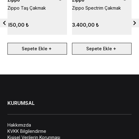
Zippo Taş Çakmak
Zippo Spectrim Çakmak
Z
150,00 ₺
3.400,00 ₺
Sepete Ekle
Sepete Ekle
KURUMSAL
Hakkımızda
KVKK Bilgilendirme
Kişisel Verilerin Korunması