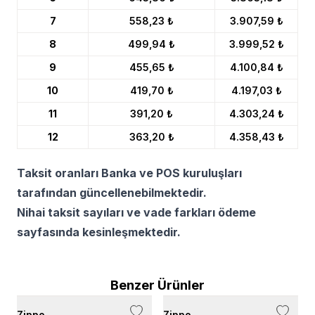
7
558,23 ₺
3.907,59 ₺
8
499,94 ₺
3.999,52 ₺
9
455,65 ₺
4.100,84 ₺
10
419,70 ₺
4.197,03 ₺
11
391,20 ₺
4.303,24 ₺
12
363,20 ₺
4.358,43 ₺
Taksit oranları Banka ve POS kuruluşları
tarafından güncellenebilmektedir.
Nihai taksit sayıları ve vade farkları ödeme
sayfasında kesinleşmektedir.
Benzer Ürünler
Zippo
Zippo
Z