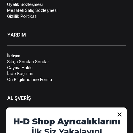
Üyelik Sözleşmesi
Mesafeli Satış Sözleşmesi
Gizlilik Politikası
YARDIM
İletişim
Sıkça Sorulan Sorular
Cayma Hakkı
İade Koşulları
Ön Bilgilendirme Formu
ALIŞVERİŞ
Hesabım
H-D Shop Ayrıcalıklarını
Sipariş Takip
İlk Siz Yakalayın!
Kampanya Detayları